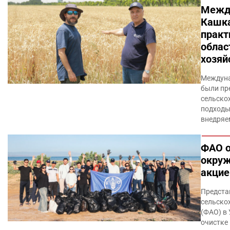
Между
Кашка
практ
облас
хозяй
Междуна
были пр
сельско
подходы
внедряе
ФАО о
окруж
акцие
Предста
сельско
(ФАО) в
очистке