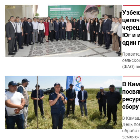
Узбек
цепоч
череш
Юг и 
один 
Правите
сельско
(ФАО) а
В Кам
посв
ресур
сбору
В Камаш
День по
обработ
землях»