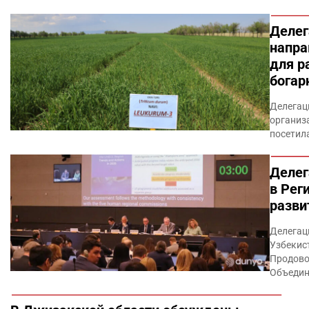
Делег
напра
для р
богар
Делегац
организ
посетил
Делег
в Рег
разви
Делегац
Узбекис
Продово
Объедин