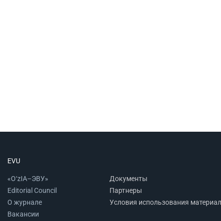
EVU
«O‘zIA–ЭВУ»
Документы
Editorial Council
Партнеры
О журнале
Условия использования материа
Вакансии