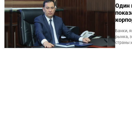
Один 
показ
корпо
Банки, 
рынка, 
страны 