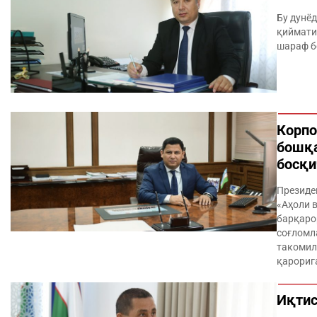
Бу дунёд
қиймати
шараф б
Корпо
бошқа
босқи
Президе
«Аҳоли 
барқаро
соғломл
такомил
қарориг
Иқтис