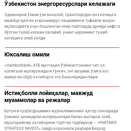
Ўзбекистон энергоресурслари келажаги
Одамларни ўзини ўзи яккалаб, транспортдан воз кечишга
мажбур қилган коронавирус пандемияси туфайли жаҳон
иқтисодиёти учун бошланган оғир пайтларда дунёда нефтга
бўлган талаб кескин пасайиб, унинг нархининг тушиб
кетишига олиб келди.
Юксалиш омили
«Hamkorbank» АТБ мустақил Ўзбекистоннинг чет эл
капитали иштирокидаги тўнғич, энг муҳими, ўзига хос
мавқе ва обрў-эътиборга эга банкларидан бири.
Истиқболли лойиҳалар, мавжуд
муаммолар ва режалар
Бугунги суҳбатдошимиз журналимизнинг қатор сонларида
ўзининг қизиқарли интервьюлари билан иштирок этиб,
муштарийлар эътиборини тортган тадбиркор – «PARTNER
STRATEGY INVEST» савдо корхонаси раҳбари Беҳзод