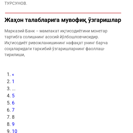
ТУРСУНОВ.
Жаҳон талабларига мувофиқ ўзгаришлар
Марказий Банк – мамлакат иқтисодиётини монетар
тартибга солишнинг асосий йўлбошловчисидир.
Иқтисодиёт ривожланишининг нафақат унинг барча
соҳаларидаги таркибий ўзгаришларнинг фаоллаш­
тирилиши,
«
1
...
5
6
7
8
9
10