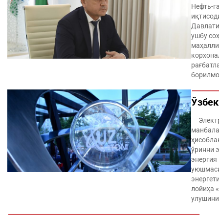
Нефть-га
иқтисод
Давлати
ушбу со
маҳалли
корхона
рағбатл
борилмо
Ўзбек
Электр 
манбала
ҳисобла
ўринни 
энергия
уюшмаси
энергет
лойиҳа 
улушини