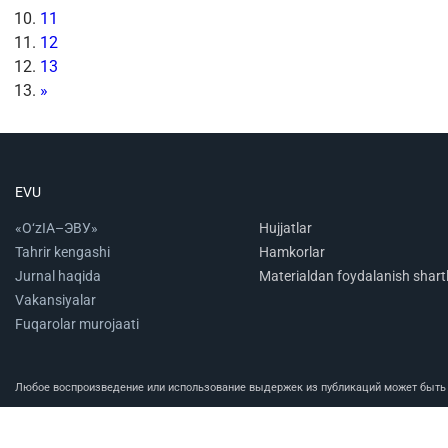
11
12
13
»
EVU
«O‘zIA–ЭВУ»
Hujjatlar
Tahrir kengashi
Hamkorlar
Jurnal haqida
Materialdan foydalanish shartl
Vakansiyalar
Fuqarolar murojaati
Любое воспроизведение или использование выдержек из публикаций может быть п