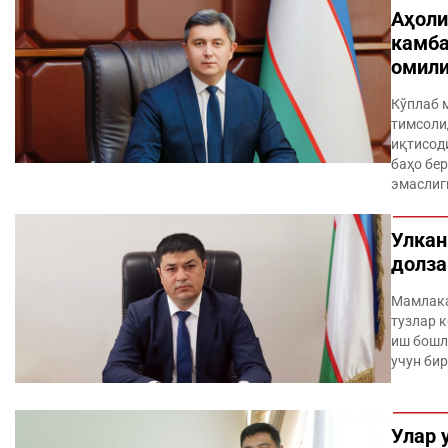
Аҳоли
камба
омил
Кўплаб 
тимсолид
иқтисод
баҳо бе
эмаслиги
Улкан
долза
Мамлака
тузлар к
иш бошла
учун бир
Улар 