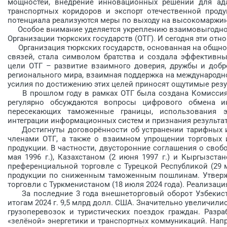
мощностей, внедрение инновационных решений для ад
транспортных коридоров и экспорт отечественной прод
потенциала реализуются меры по выходу на высокомаржин
Особое внимание уделяется укреплению взаимовыгодного
Организации тюркских государств (ОТГ). И сегодня эти от
Организация тюркских государств, основанная на общнос
связей, стала символом братства и создала эффективны
цели ОТГ – развитие взаимного доверия, дружбы и добр
регионального мира, взаимная поддержка на международн
усилия по достижению этих целей приносят ощутимые резу
В прошлом году в рамках ОТГ была создана Комиссия п
регулярно обсуждаются вопросы цифрового обмена ин
пересекающих таможенные границы, использования э
интеграции информационных систем и признания результа
Достигнуты договорённости об устранении тарифных и 
членами ОТГ, а также о взаимном упрощении торговых 
продукции. В частности, двусторонние соглашения о сво
мая 1996 г.), Казахстаном (2 июня 1997 г.) и Кыргызста
преференциальной торговле с Турецкой Республикой (29 м
продукции по сниженным таможенным пошлинам. Утверж
торговли с Туркменистаном (18 июля 2024 года). Реализаци
За последние 3 года внешнеторговый оборот Узбекиста
итогам 2024 г. 9,5 млрд долл. США. Значительно увеличили
грузоперевозок и туристических поездок граж­дан. Раз
«зелёной» энергетики и транспортных коммуникаций. Нап