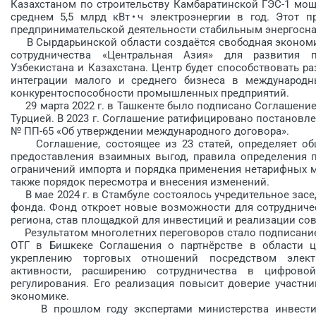
Казахстаном по строительству Камбаратинской ГЭС-1 мощ
среднем 5,5 млрд кВт • ч электроэнергии в год. Этот 
предпринимательской деятельности стабильным энергосн
В Сырдарьинской области создаётся свободная экономи
сотрудничества «Центральная Азия» для развития
Узбекистана и Казахстана. Центр будет способствовать 
интеграции малого и среднего бизнеса в международ
конкурентоспособности промышленных предприятий.
29 марта 2022 г. в Ташкенте было подписано Соглашение
Турцией. В 2023 г. Соглашение ратифицировано постановле
№ ПП-65 «Об утверждении международного договора».
Соглашение, состоящее из 23 статей, определяет общ
предоставления взаимных выгод, правила определения 
ограничений импорта и порядка применения нетарифных м
также порядок пересмотра и внесения изменений.
В мае 2024 г. в Стамбуле состоялось учредительное зас
фонда. Фонд откроет новые возможности для сотрудничес
региона, став площадкой для инвестиций и реализации со
Результатом многолетних переговоров стало подписание в
ОТГ в Бишкеке Соглашения о партнёрстве в области ц
укреплению торговых отношений посредством элект
активности, расширению сотрудничества в цифрово
регулирования. Его реализация повысит доверие участн
экономике.
В прошлом году экспертами министерства инвестиц