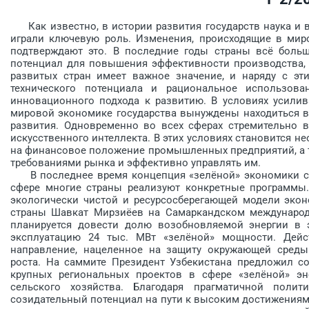
Как известно, в истории развития государств наука и
играли ключевую роль. Изменения, происходящие в мир
подтверждают это. В последние годы страны всё больш
потенциал для повышения эффективности производства, 
развитых стран имеет важное значение, и наряду с эти
технического потенциала и рациональное использован
инновационного подхода к развитию. В условиях усилив
мировой экономике государства вынуждены находиться в
развития. Одно­временно во всех сферах стремительно 
искусственного интеллекта. В этих условиях становится 
на финансовое положение промышленных предприятий, а т
требованиями рынка и эффективно управлять им.
В последнее время концепция «зелёной» экономики ста
сфере многие страны реализуют конкретные программы. 
экологически чистой и ресурсосберегающей модели экон
страны Шавкат Мирзиёев на Самаркандском международно
планируется довести долю возобновляемой энергии в 
эксплуатацию 24 тыс. МВт «зелёной» мощности. Дейс
направление, нацеленное на защиту окружающей среды
роста. На саммите Президент Узбекистана предложил с
крупных региональных проектов в сфере «зелёной» эне
сельского хозяйства. Благодаря прагматичной поли
созидательный потенциал на пути к высоким достижениям. 