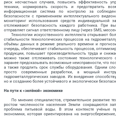
риск несчастных случаев, повысить эффективность уп
техники, нормировать скорость и предотвратить в
информационная система по контролю за соблюде
безопасности с применением интеллектуального видеон
мониторинг использования средств индивидуальной з
отслеживают безопасность каждого работника. При вы
отправляет сигнал ответственному лицу (через SMS, мессе
Технологии искусственного интеллекта открывают бол
стабильности технологических процессов на гидрометалл
объёмы данных в режиме реального времени и прогнозир
очередь, обеспечивает стабильность процессов, оптимизи
продукции, повышает производительность труда и снижа
можно также отслеживать состояние технологического о
заранее предсказывать возможные неис­правности, что поз
а также продлить срок службы оборудования. Одним слов
просто современные разработки, а мощный инстру
гидрометаллургических заводов. Их внедрение способст
но и созданию более устойчивого и экологически безопас
На пути к «зелёной» экономике
По мнению специалистов, стремительное развитие техн
ростом численности населения Земли сокращаются зап
проблема питьевой воды. В этом контексте учёные п
экономики, которая ориентирована на энергосбережение