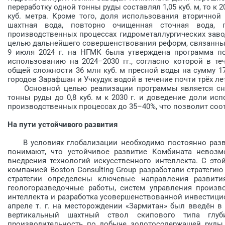
переработку одной тонны руды составлял 1,05 куб. м, то к 2
куб. метра. Кроме того, доля использования вторичной 
шахтная вода, повторно очищенная сточная вода,
производственных процессах гидрометаллургических заводо
целью дальнейшего совершенствования реформ, связанны
9 июля 2024 г. на НГМК была утверждена программа п
использованию на 2024–2030 гг., согласно которой в те
общей сложности 36 млн куб. м пресной воды на сумму 1
городов Зарафшан и Учкудук водой в течение почти трёх ле
Основной целью реализации программы является сниж
тонны руды до 0,8 куб. м к 2030 г. и доведение доли и
производственных процессах до 35–40%, что позволит соо
На пути устойчивого развития
В условиях глобализации необходимо постоянно разви
понимают, что устойчивое развитие Комбината невозм
внедрения технологий искусственного интеллекта. С эт
компанией Boston Consulting Group разработали стратеги
стратегии определены ключевые направления развити
геологоразведочные работы, систем управления произв
интеллекта и разработка усовершенствованной инвестици
апреле т. г. на месторождении «Зармитан» был введён 
вертикальный шахтный ствол скипового типа глуб
производительность по добыче золотосодержащей руды с