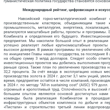
гуманистическая политика государства становятся основой
Международный рейтинг, цифровизация и искусс
Навоийский горно-металлургический комбинат сег
производственным кластером, объединяющим такие к
промышленность, металлургия, энергетика, локализация
реализуются масштабные работы, проекты и программы. Э
Комбината и определения его будущего. Инвестиционна
предприятия. Мы накопили большой опыт в реализации п
успешно реализует любые крупномасштабные проекты 
высокое доверие. В рамках программы по увеличению об
по инициативе Главы нашего государства, за последние 8
на общую сумму 3 млрд долларов. Следует особо отмети
инвестиционных проектов мы добились выполнения программ
раньше срока. Также план по увеличению производства н
32,2 процента. За счёт ввода в эксплуатацию новых м
производства золота в 2024 г. достиг 3,1 млн унций, уве
время, предприятие остаётся в числе компаний, производ
в 2024 г. по методу “All-in sustaining cost” (AISC) 979 д
огромный и кропотливый труд. Сплочённость и высокий 
большим опытом являются основой достигнутых нами 
команды была реализация Комбинатом в прошедшем
инфраструктурных объектов комп­лекса по добыче и пе
«Пистали» и строительство треть­ей линии водопровод