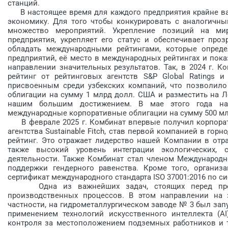
станций.
В настоящее время для каждого предприятия крайне ва
экономику. Для того чтобы конкурировать с аналогичн
множество мероприятий. Укрепление позиций на м
предприятия, укрепляет его статус и обеспечивает про
обладать международными рейтингами, которые опред
предприятий, её место в международных рейтингах и пока
направлении значительных результатов. Так, в 2024 г.
рейтинг от рейтинговых агентств S&P Global Ratings и
присвоенным среди узбекских компаний, что позволил
облигации на сумму 1 млрд долл. США и разместить на 
нашим большим достижением. В мае этого года н
международные корпоративные облигации на сумму 500 мл
В феврале 2025 г. Комбинат впервые получил корпорат
агентства Sustainable Fitch, став первой компанией в го
рейтинг. Это отражает лидерство нашей Компании в отра
также высокий уровень интеграции экологических,
деятельности. Также Комбинат стал членом Международной
поддержки гендерного равенства. Кроме того, организа
сертификат международного стандарта ISO 37001:2016 по 
Одна из важнейших задач, стоящих перед предп
производственных процессов. В этом направлении на 
частности, на гидрометаллургическом заводе № 3 был за
применением технологий искусственного интеллекта (A
контроля за местоположением подземных работников и т