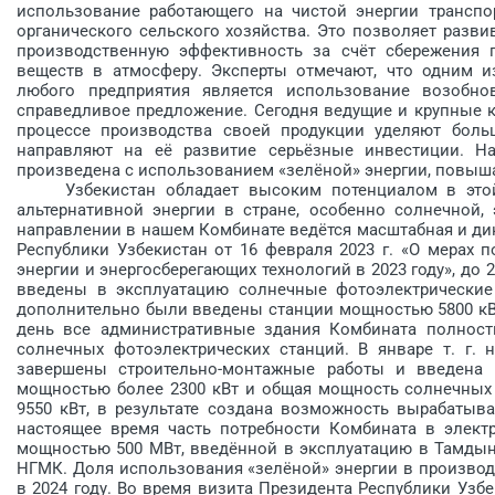
использование работающего на чистой энергии транспор
органического сельского хозяйства. Это позволяет разви
производственную эффективность за счёт сбережения 
веществ в атмосферу. Эксперты отмечают, что одним 
любого предприятия является использование возобно
справедливое предложение. Сегодня ведущие и крупные к
процессе производства своей продукции уделяют боль
направляют на её развитие серьёзные инвестиции. На
произведена с использованием «зелёной» энергии, повыша
Узбекистан обладает высоким потенциалом в этой с
альтернативной энергии в стране, особенно солнечной, 
направлении в нашем Комбинате ведётся масштабная и дин
Республики Узбекистан от 16 февраля 2023 г. «О мерах
энергии и энергосберегающих технологий в 2023 году», до
введены в эксплуатацию солнечные фото­электрические
дополнительно были введены станции мощностью 5800 кВт
день все административные здания Комбината полность
солнечных фотоэлектрических станций. В январе т. г.
завершены строительно-монтажные работы и введена 
мощностью более 2300 кВт и общая мощность солнечных 
9550 кВт, в результате создана возможность вырабатывать
настоящее время часть потребности Комбината в электр
мощностью 500 МВт, введённой в эксплуатацию в Тамды
НГМК. Доля использования «зелёной» энергии в производс
в 2024 году. Во время визита Президента Республики Узбе