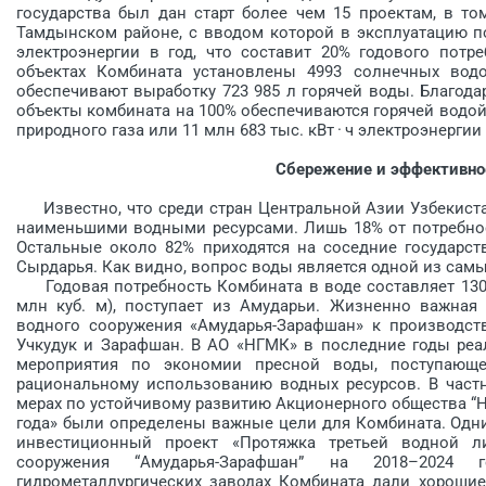
государства был дан старт более чем 15 проектам, в то
Тамдынском районе, с вводом которой в эксплуатацию по
электро­энергии в год, что составит 20% годового потр
объектах Комбината установлены 4993 солнечных водон
обеспечивают выработку 723 985 л горячей воды. Благодар
объекты комбината на 100% обеспечиваются горячей водой 
природного газа или 11 млн 683 тыс. кВт · ч электро­энергии
Сбережение и эффективно
Известно, что среди стран Центральной Азии Узбекиста
наименьшими водными ресурсами. Лишь 18% от потребнос
Остальные около 82% приходятся на соседние государст
Сырдарья. Как видно, вопрос воды является одной из самы
Годовая потребность Комбината в воде составляет 130 мл
млн куб. м), поступает из Амударьи. Жизненно важная
водного сооружения «Амударья-Зарафшан» к производс
Учкудук и Зарафшан. В АО «НГМК» в последние годы реа
мероприятия по экономии пресной воды, поступающ
рациональному использованию водных ресурсов. В частн
мерах по устойчивому развитию Акционерного общества “Н
года» были определены важные цели для Комбината. Одни
инвестиционный проект «Протяжка треть­ей водной л
сооружения “Амударья-Зарафшан” на 2018–202
гидрометаллургических заводах Комбината дали хорошие 