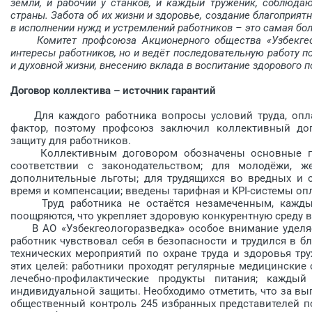
земли, и рабочий у станков, и каждый труженик, соблюда
страны. Забота об их жизни и здоровье, создание благоприят
в исполнении нужд и устремлений работников – это самая бо
Комитет профсоюза Акционерного общества «Узбекгеоло
интересы работников, но и ведёт последовательную работу 
и духовной жизни, внесению вклада в воспитание здорового п
Договор коллектива – источник гарантий
Для каждого работника вопросы условий труда, опла
фактор, поэтому профсоюз заключил коллективный дог
защиту для работников.
Коллективным договором обозначены основные прав
соответствии с законодательством; для молодёжи,
дополнительные льготы; для трудящихся во вредных и 
время и компенсации; введены тарифная и KPI-системы опл
Труд работника не остаётся незамеченным, каждый 
поощряются, что укрепляет здоровую конкурентную среду в
В АО «Узбекгеологоразведка» особое внимание уделяет
работник чувствовал себя в безопасности и трудился в б
технических мероприя­тий по охране труда и здоровья т
этих целей: работники проходят регулярные медицинские
лечебно-профилактические продукты питания; каждый
индивидуальной защиты. Необходимо отметить, что за вы
общественный контроль 245 избранных представителей по