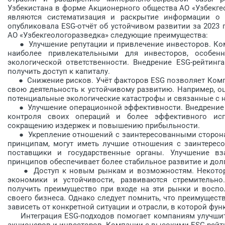
Узбекистана в форме Акционерного общества АО «Узбекге
являются систематизация и раскрытие информации о 
опубликовала ESG-отчёт об устойчивом развитии за 2023 
АО «Узбекгеологоразведка» следующие преимущества:
● Улучшение репутации и привлечение инвесторов. Ком
наиболее привлекательными для инвесторов, особен
экологической ответственности. Внедрение ESG-рейтин
получить доступ к капиталу.
● Снижение рисков. Учёт факторов ESG позволяет Компа
свою деятельность к устойчивому развитию. Например, о
потенциальные экологические катастрофы и связанные с 
● Улучшение операционной эффективности. Внедрение ES
контроля своих операций и более эффективного исп
сокращению издержек и повышению прибыльности.
● Укрепление отношений с заинтересованными сторонам
принципам, могут иметь лучшие отношения с заинтересо
поставщики и государственные органы. Улучшение вз
принципов обеспечивает более стабильное развитие и долг
● Доступ к новым рынкам и возможностям. Некоторые
экономики и устойчивости, развиваются стремительно
получить преимущество при входе на эти рынки и восп
своего бизнеса. Однако следует помнить, что преимуществ
зависеть от конкретной ситуации и отрасли, в которой фу
Интеграция ESG-подходов помогает компаниям улучшить 
акционеров и инвесторов. Компании с высокими ESG-рей