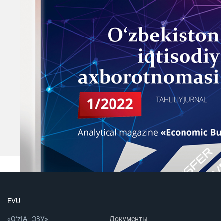
EVU
«O‘zIA–ЭВУ»
Документы