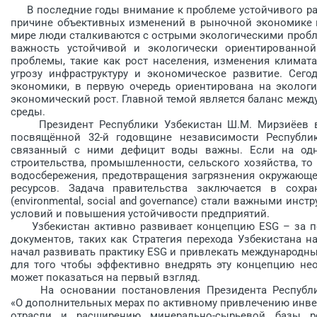
В последние годы внимание к проблеме устойчивого разв
причине объективных изменений в рыночной экономике 
мире люди сталкиваются с ост­рыми экологическими пробл
важность устойчивой и экологически ориентированной
проблемы, такие как рост населения, изменения климата
угрозу инфраструктуру и экономическое развитие. Сег
экономики, в первую очередь ориентирована на экологи
экономический рост. Главной темой является баланс меж
среды.
Президент Республики Узбекистан Ш.М. Мирзиёев в с
посвящённой 32-й годовщине независимости Республик
связанный с ними дефицит воды важны. Если на одно
строительства, промышленности, сельского хозяйства, т
водосбережения, предотвращения загрязнения окружающ
ресурсов. Задача правительства заключается в сохр
(environmental, social and governance) стали важными ин
условий и повышения устойчивости предприятий.
Узбекистан активно развивает концепцию ESG – за по
документов, таких как Стратегия перехода Узбекистана 
начал развивать практику ESG и привлекать международны
для того чтобы эффективно внедрять эту концепцию нео
может показаться на первый взгляд.
На основании постановления Президента Республики
«О дополнительных мерах по активному привлечению инве
отрасли и расширению минерально-сырьевой базы рес