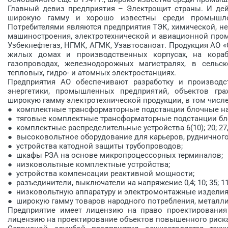
Главный девиз предприятия – Электрощит страны. И дей
широкую гамму и хорошо известны среди промышле
Потребителями являются предприятия ТЭК, химической, н
машиностроения, электротехнической и авиационной промы
Узбекнефтегаз, НГМК, АГМК, Узавтосаноат. Продукция АО «O’
жилых домах и производственных корпусах, на кораб
газопроводах, железнодорожных магистралях, в сельск
тепловых, гидро- и атомных электростанциях.
Предприятия АО обеспечивают разработку и производ
энергетики, промышленных предприятий, объектов гра
широкую гамму электротехнической продукции, в том числе
● комплектные трансформаторные подстанции блочные напр
● тяговые комплектные трансформаторные подстанции бло
● комплектные распределительные устройства 6(10); 20; 27,5
● высоковольтное оборудование для карьеров, рудничного
● устройства катодной защиты трубопроводов;
● шкафы РЗА на основе микропроцессорных терминалов;
● низковольтные комплектные устройства;
● устройства компенсации реактивной мощности;
● разъединители, выключатели на напряжение 0,4; 10; 35; 11
● низковольтную аппаратуру и электромонтажные изделия
● широкую гамму товаров народного потребления, металл
Предприятие имеет лицензию на право проектирования
лицензию на проектирование объектов повышенного риска