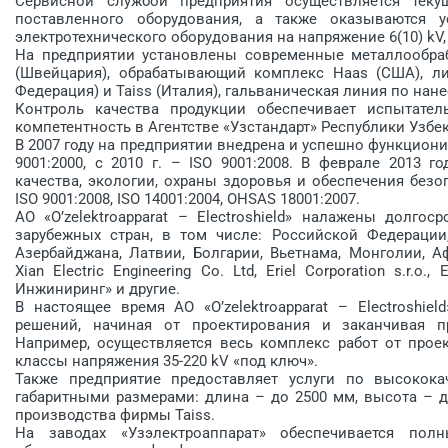
Сервисной службой предприятия осуществляется теку
поставленного оборудования, а также оказываются 
электротехнического оборудования на напряжение 6(10) kV, 20 
На предприятии установлены современные металлообраба
(Швейцария), обрабатывающий комплекс Haas (США), ли
Федерация) и Taiss (Италия), гальваническая линия по нан
Контроль качества продукции обеспечивает испытатель
компетентность в Агентстве «Узстандарт» Республики Узбе
В 2007 году на предприятии внед­рена и успешно функциони
9001:2000, с 2010 г. – ISO 9001:2008. В феврале 2013 
качества, экологии, охраны здоровья и обеспечения без
ISO 9001:2008, ISO 14001:2004, OHSAS 18001:2007.
АО «O’zelektroapparat – Electro­shield» налажены долг
зарубежных стран, в том числе: Российской Федерации,
Азербайджана, Латвии, Болгарии, Вьетнама, Монголии, 
Xian Electric Engineering Со. Ltd, Eriel Corporation s.r.
Инжиниринг» и другие.
В настоящее время АО «O’z­elektro­apparat – Electrosh
решений, начиная от проектирования и заканчивая п
Например, осуществляется весь комплекс работ от прое
классы напряжения 35-220 kV «под ключ».
Также предприятие предоставляет услуги по высокока
габаритными размерами: длина – до 2500 мм, высота – 
производства фирмы Taiss.
На заводах «Узэлектроаппарат» обеспечивается пол