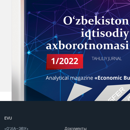
EVU
«O‘zIA–ЭВУ»
Документы