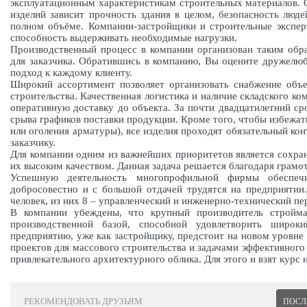
эксплуатационным характеристикам строительных материалов. 
изделий зависит прочность здания в целом, безопасность люд
полном объёме. Компании-застройщики и строительные экспер
способность выдерживать необходимые нагрузки.
Производственный процесс в компании организован таким обр
для заказчика. Обратившись в компанию, Вы оцените дружелю
подход к каждому клиенту.
Широкий ассортимент позволяет организовать снабжение объе
строительства. Качественная логистика и наличие складского ко
оперативную доставку до объекта. За почти двадцатилетний 
срыва графиков поставки продукции. Кроме того, чтобы избежать
или оголения арматуры), все изделия проходят обязательный кон
заказчику.
Для компании одним из важнейших приоритетов является сохран
их высоким качеством. Данная задача решается благодаря грамо
Успешную деятельность многопрофильной фирмы обеспечи
добросовестно и с большой отдачей трудятся на предприятии
человек, из них 8 – управленческий и инженерно-технический пе
В компании убеждены, что крупный производитель стройма
производственной базой, способной удовлетворить широк
предприятию, уже как застройщику, предстоит на новом уровн
проектов для массового строительства и задачами эффективног
привлекательного архитектурного облика. Для этого и взят курс
РЕКОМЕНДОВАТЬ ДРУЗЬЯМ
ПОСЛ