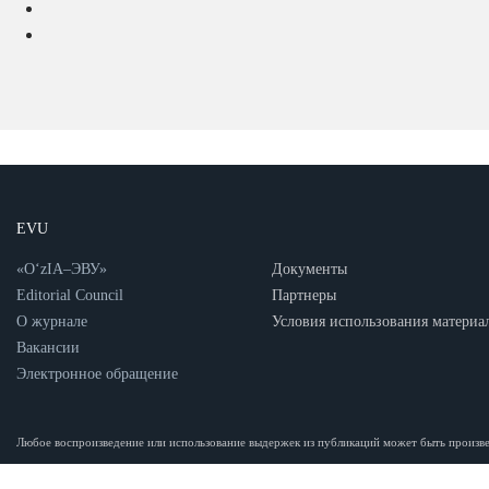
EVU
«O‘zIA–ЭВУ»
Документы
Editorial Council
Партнеры
О журнале
Условия использования материа
Вакансии
Электронное обращение
Любое воспроизведение или использование выдержек из публикаций может быть произвед