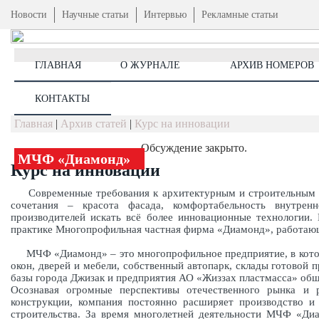
Новости
Научные статьи
Интервью
Рекламные статьи
ГЛАВНАЯ
О ЖУРНАЛЕ
АРХИВ НОМЕРОВ
КОНТАКТЫ
Главная
|
Архив статей
|
Курс на инновации
Обсуждение закрыто.
МЧФ «Диамонд»
Курс на инновации
Современные требования к архитектурным и строительным р
сочетания – красота фасада, комфортабельность внутрен
производителей искать всё более инновационные технологии.
практике Многопрофильная частная фирма «Диамонд», работающ
МЧФ «Диамонд» – это многопрофильное предприятие, в которо
окон, дверей и мебели, собственный автопарк, склады готово
базы города Джизак и предприятия АО «Жиззах пластмасса» общ
Осознавая огромные перспективы отечественного рынка и 
конструкции, компания постоянно расширяет производство и
строительства. За время многолетней деятельности МЧФ «Ди