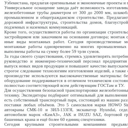
Узбекистана, предлагая оригинальные и экономичные проекты и
Универсальное оснащение завода даёт возможность изготавлив
железобетонные трубы диаметром от 300 до 2000 мм, шлакобл
промышленном и общегражданском строительстве. Предлагают
дорожной инфраструктуры, строительства домов, благоустро
подземных и наземных коммуникаций.
Кроме того, осуществляются работы по организации строитель
застройщиком или заказчиком на основании договора; монтаж 
иные виды монтажных работ. Сегодня производственные мо
монтажные работы одновременно на многих промышленных 
выполнены работы на сумму более 59 трлн сумов.
За годы своего существования, стремясь удовлетворять потребн
руководство и инженерно-технический персонал предприятия
выпуск новых видов продукции и повышают качество выпускаем
строгое следование технологиям изготовления изделий, а также
производстве используются высококачественные материалы: б
оборудование поддерживается в отличном техническом состоян
полностью соответствующей всем действующим ГОСТам и ТУ.
Для осуществления безопасной транспортировки железобетонны
технику. Экспедиторы подбирают оптимальный для выполнения з
есть собственный транспортный парк, состоящий из машин раз
поставки любых объёмов. Это 5 самосвалов марки HOWO Si
автокраны СМК-10 и ЗИЛ-133ГЯ, экскаватор Hyundai, сед
автомобили марок «КамАЗ», JAK и ISUZU SAZ, бортовой г
башенных крана и ещё более 60 единиц спецтехники.
Сегодня крупными строительными компаниями предъяв