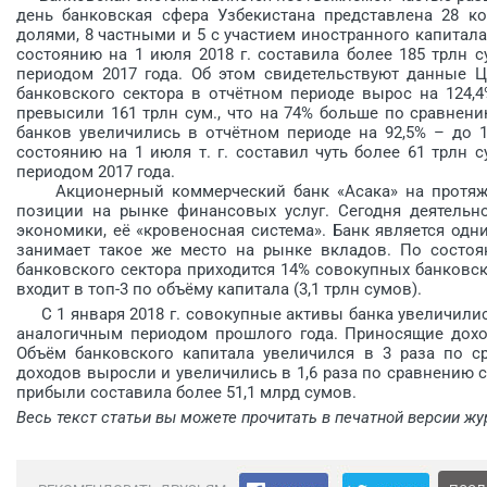
день банковская сфера Узбекистана представлена 28 ко
долями, 8 частными и 5 с участием иностранного капитал
состоянию на 1 июля 2018 г. составила более 185 трлн 
периодом 2017 года. Об этом свидетельствуют данные Ц
банковского сектора в отчётном периоде вырос на 124,4
превысили 161 трлн сум., что на 74% больше по сравнен
банков увеличились в отчётном периоде на 92,5% – до 
состоянию на 1 июля т. г. составил чуть более 61 трлн 
периодом 2017 года.
Акционерный коммерческий банк «Асака» на протяжен
позиции на рынке финансовых услуг. Сегодня деятельн
экономики, её «кровеносная система». Банк является од
занимает такое же место на рынке вкладов. По состоя
банковского сектора приходится 14% совокупных банковски
входит в топ-3 по объёму капитала (3,1 ­трлн сумов).
С 1 января 2018 г. совокупные активы банка увеличились 
аналогичным периодом прошлого года. Приносящие дохо
Объём банковского капитала увеличился в 3 раза по с
доходов выросли и увеличились в 1,6 раза по сравнению 
прибыли составила более 51,1 млрд сумов.
Весь текст статьи вы можете прочитать в печатной версии жу