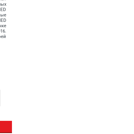
мых
MED
ные
MED
нке
16.
оей