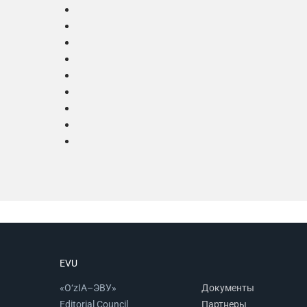
EVU
«O‘zIA–ЭВУ»
Документы
Editorial Council
Партнеры