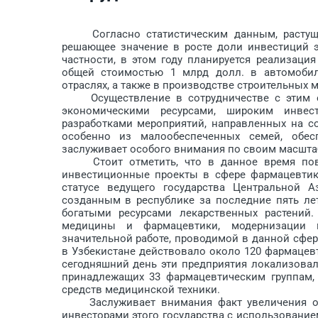
Согласно статистическим данным, растущий
решающее значение в росте доли инвестиций э
частности, в этом году планируется реа­лизац
общей стоимостью 1 млрд долл. в автомобил
отраслях, а также в производстве строительных 
Осуществление в сотрудничестве с этим ев
экономическими ресурсами, широким инвес
разработками мероприятий, направленных на с
особенно из малообеспеченных семей, обес
заслуживает особого внимания по своим масшта
Стоит отметить, что в данное время повы
инвестиционные проекты в сфере фармацевтики
статусе ведущего государства Цент­ральной 
созданным в республике за последние пять ле
богатыми ресурсами лекарственных растений.
медицины и фармацевтики, модернизации ма
значительной работе, проводимой в данной сфер
в Узбекистане действовало около 120 фармацевти
сегодняшний день эти предприятия локализовал
принадлежащих 33 фармацевтическим группам,
средств медицинской техники.
Заслуживает внимания факт увеличения объ
инвесторами этого государства с использование