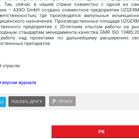
. Так, сейчас в нашей стране совместно с одной из са
ании – АХХО GmbH создано совместное предприятие UZGER
етственностью, где производятся ампульные инъекцион
медицинского назначения. Производственные площади UZGER
ственного предприятия с 20-летним опытом работы на ры
родным стандартам менеджмента качества GMR ISO 13485:20
работу над проектами по дальнейшему расширению св
рственных препаратов.
й отрасл
и
й версии журнала
ПЕЧАТЬ
ПОСЛАТЬ ДРУГУ
PR