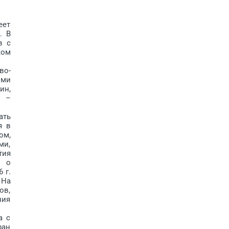
еет
. В
в с
ком
во-
ими
ин,
, –
ать
я в
ом,
ми,
тия
т о
 г.
 На
ов,
ния
а с
ран