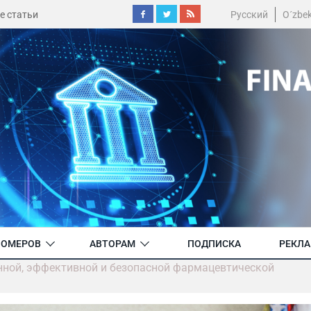
е статьи
Русский
O´zbe
НОМЕРОВ
АВТОРАМ
ПОДПИСКА
РЕКЛ
нной, эффективной и безопасной фармацевтической