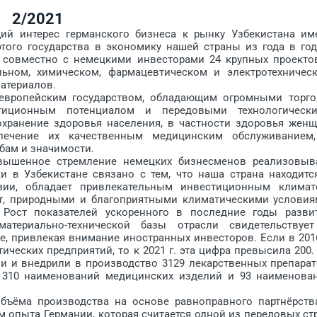
2/2021
 интерес германского бизнеса к рынку Узбекистана им
того государства в экономику нашей страны из года в год
ия совмест­но с немецкими инвесторами 24 крупных проекто
ьном, химическом, фармацевтическом и электротехничес
материалов.
ропейским государством, обладающим огромными торго
тиционным потенциалом и передовыми технологическ
охранение здоровья населения, в частности здоровья женщ
печение их качественным медицинским обслуживанием
бам и значимости.
шенное стремление немецких бизнесменов реализовыв
 в Узбекистане связано с тем, что наша страна находитс
Азии, обладает привлекательным инвестиционным климат
т, природными и благоприятными климатическими условия
 Рост показателей ускоренного в последние годы разви
териально-технической базы отрасли свидетельствуе
е, привлекая внимание иностранных инвесторов. Если в 2016
ческих предприятий, то к 2021 г. эта цифра превысила 200.
и и внед­рили в производство 3129 лекарственных препарат
 310 наименований медицинских изделий и 93 наименова
ёма производства на основе равноправного партнёрств
м опыта Германии, которая считается одной из передовых ст