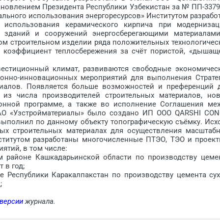
остановлением Президента Республики Узбекистан за № ПП-3379
нального использования энергоресурсов» Институтом разрабо
 использования керамического кирпича при модернизац
и зданий и сооружений энергосберегающими материалам
ном строительном изделии ряда положительных технологичес
я коэффициент теплосбережения за счёт пористой, «дышащ
стиционный климат, развиваются свободные экономичес
ионно-инновационных мероприятий для выполнения Страте
иалов. Появляется больше возможностей и преференций 
 из числа производителей строительных материалов, но
ионной программе, а также во исполнение Соглашения ме
АО «Узстройматериалы» было создано ИП ООО QARSHI CO
выполнил по данному объекту топографическую съёмку. Исх
ных строительных материалах для осуществления масштаб
нститутом разработаны многочисленные ПТЭО, ТЭО и проект
ятий, в том числе:
районе Кашкадарьинской области по производству цеме
 в год;
Республики Каракалпакстан по производству цемента су
;
 версии
журнала.