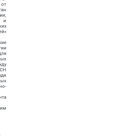
 от
тан
ии,
и и
ких
ей»
кие
гии
для
вых
жду
NCH
одя
ных
но-
нта
хим