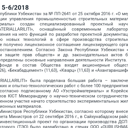
5-6/2018
лики Узбекистан за № ПП-2641 от 25 октября 2016 г. «О ме
ции управления промышленностью строительных материа
ериалы» создан специализированный проектный науч
TE­RIAL­LARILITI», оснащённый современным лаборатор
ения на него функций по разработке проектной документац
ию новых технологий в сфере производства строитель
ке получено лицензионное соглашение лицензирующего орга
становлением. Согласно Закона Республики Узбекистан 
 и защите прав обществ» и др. законодательных актов 
 определены основные направления деятельности Института.
онде в состав Общества входят акционерные общес
26), «Бекабадцемент» (11,63), «Кварц» (11,63) и «Ахангараншиф
­RIAL­LARILITI» была проделана большая работа – заключ
ких и опытно-технологических работ с более 100 предприяти
, согласно подписанному АО «Узстройматериалы» и Корейс
лов KICT Меморандуму о научно-техническом сотрудничеств
денном участке начато строительство экспериментальных жи
ионных материалов.
нистров Республики Узбекистан, согласно которому внес
та Министров от 22 сентября 2016 г., в Сайхунабадском рай
инвестиционный проект по организации производства ДСП
торого (ТЭО) было разработано в стенах ООО «QURILISH­MA