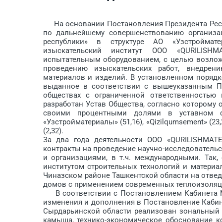
На основании Постановления Президента Респуб­
по дальнейшему совершенствованию организа
республики» в структуре АО «Узстроймат
изыскательский институт ООО «QURI­LISH­MA
испытательным оборудованием, с целью возлож
проведению изыскательских работ, внедрен
материалов и изделий. В установленном поряд
выданное в соответствии с вышеуказанным По
обществах с ограниченной ответственностью
разработан Устав Общества, согласно которому
своими процентными долями в уставном ф
«Узстройматериалы» (51,16), «Qizilqumsement» (23,
(2,32).
За два года деятельности ООО «QURILISH­MATE
контракты на проведение научно-исследовательс
и организациями, в т.ч. международными. Так
институтом строительных технологий и материа
Чиназском районе Ташкентской области на отве
домов с применением современных теплоизоляц
В соответствии с Постановлением Кабинета Ми
изменения и дополнения в Постановление Кабине
Сырдарьинской области реализован зональный 
камыша, технико-экономическое обоснование ко