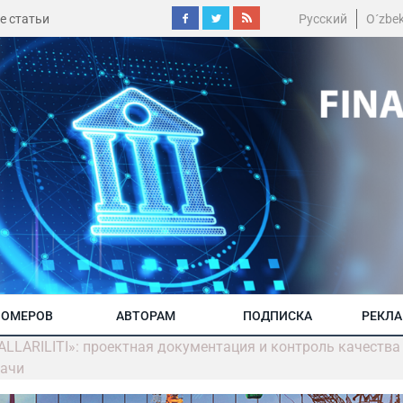
е статьи
Русский
O´zbe
НОМЕРОВ
АВТОРАМ
ПОДПИСКА
РЕКЛ
LLARILITI»: проектная документация и контроль качества
дачи