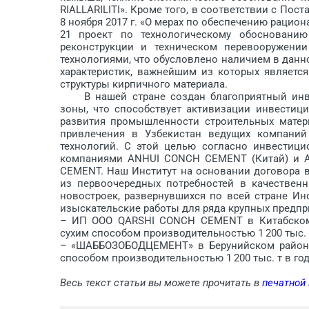
RIAL­LARI­LITI». Кроме того, в соответствии с П
8 ноября 2017 г. «О мерах по обеспечению рацио
21 проект по технологическому обоснованию
реконструкции и техническом перевооружени
технологиями, что обусловлено наличием в дан
характеристик, важнейшим из которых являетс
структуры кирпичного материала.
В нашей стране создан благоприятный инве
зоны, что способствует активизации инвестиц
развития промышленности строительных матер
привлечения в Узбекистан ведущих компаний
технологий. С этой целью согласно инвестиц
компаниями ANHUI CONCH CEMENT (Китай) и 
CEMENT. Наш Институт на основании договора 
из первоочередных потребностей в качествен
новостроек, развернувшихся по всей стране И
изыскательские работы для ряда крупных предпри
– ИП ООО QARSHI CONCH CEMENT в Китабском 
сухим способом производительностью 1 200 тыс. т
– «ШАББОЗОБОДЦЕМЕНТ» в Берунийском районе 
способом производительностью 1 200 тыс. т в год
Весь текст статьи вы можете прочитать в
печатной