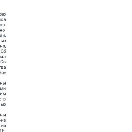
рах
лов
но-
но-
ии,
ных
на,
«Об
был
 Со
тва
ер»
ены
ями
ким
е в
лых
ены
оне
 из
TE­