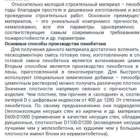
Относительно молодой строительный материал – пенобет
годы благодаря простоте и дешевизне изготовления и в
проведении строительных работ. Основное преимущес
материалов, – это уникальный компромисс прочности, 
немаловажно, все эти параметры одновременно и
соответствующие самым современным требованиям 
пожаростойкости и др. параметрам.
Основные способы производства пенобетона
Для получения данного материала достаточно вспенить о
пескоцементную смесь готовую пену, изготовленную в с
готовой смеси пенобетона является вспенивание цемен
Вторым способом является производство пенобетона в
пены, приготовленной в пеногенераторе. Для быстрог
используют специальные химические добавки – пенообр
цементным раствором) можно получать различную плотнос
Значение плотности напрямую связано с прочностью 
изделия. Чем плотнее, тем прочнее и «холоднее» и, соотв
литерой D c цифровым индексом от 400 до 1200. От степен
пенобетона. По своему предназначению они подраз­деля
(теплоизоляция несущих стен из кирпича и др. материал
D600-D1000 (применение в качестве несущих стен, облад
рукционные, плотностью D1100-D1200 (возведение несущи
лучшими чем у железобетона, но худшими чем у большин
плотности имеют блоки из керамзитобетона).