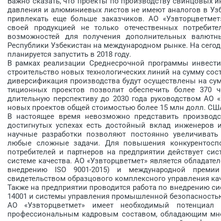
Важно сказать, что проекты по производству свинцовых и
давления и алюминиевых листов не имеют аналогов в ­Узб
привлекать еще больше заказчиков. АО «Узвторцветме
своей продукци­ей не только отечественных потребит
возможностей для получения дополнительных валютны
Республики ­Узбекистан на международном рынке. На сегод
планируется запустить в 2018 году.
В рамках реализации Среднесрочной программы инвестиц
строительство новых технологических линий на сумму со
диверсификация производства будут осуществлены на сумм
тиционных проектов позволит обеспечить более 370 
длительную перспективу до 2030 года руководством АО 
новых проектов общей стоимостью более 15 млн долл. СШ
В настоящее время невозможно представить производс
достигнутых успехах есть достойный вклад инженеров 
научные разработки позволяют постоянно увеличивать
любые сложные задачи. Для повышения конкурентоспо
потребителей и партнеров на предприятии действует си
системе качества. АО «Узвторцветмет» является обладател
внедрению ISO 9001-2015) и меж­дународной премии BI
свидетельством образцового комплексного управления ка
Также на предприятии проводится работа по внедрению с
14001 и системы управления промышленной безопасностью
АО «Узвторцветмет» имеет необходимый потенциал 
профессиональным кадровым составом, обладающим мно