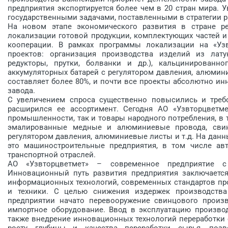
предприятия экспортируется более чем в 20 стран мира.
государственными задачами, поставленными в стратегии р
На новом этапе экономического развития в стране р
локализации готовой продукции, комплектующих частей 
кооперации. В рамках программы локализации на «Узв
проектов: организация производства изделий из латун
редукторы, прутки, болванки и др.), кальцинированн
аккумуляторных батарей с регулятором давления, алюмин
составляет более 80%, и почти все проекты абсолютно и
завода.
С увеличением спроса существенно повысились и требо
расширился ее ассортимент. Сегодня АО «Узвторцветм
промышленности, так и товары народного потребления, в 
эмалированные медные и алюминиевые провода, свин
регулятором давления, алюминиевые листы и т.д. На дан
это машиностроительные предприятия, в том числе авт
транспортной отраслей.
АО «Узвторцветмет» – современное предприятие с
Инновационный путь развития предприятия заключаетс
информационных технологий, современных стандартов про
и техники. С целью снижения издержек производств
предприятии начато перевооружение свинцового произв
импортное оборудование. Ввод в эксплуатацию производ
также внедрение инновационных технологий переработки 
росту глубины и качества переработки сырья, поз