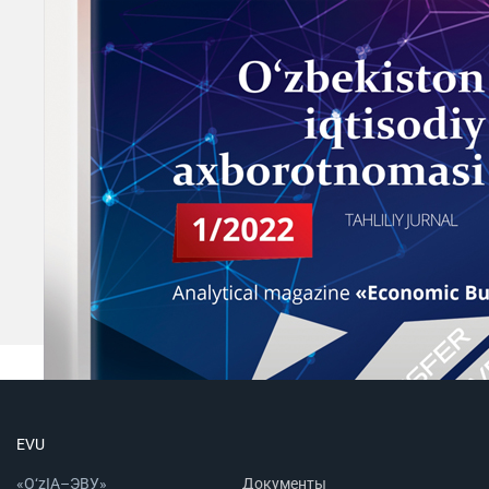
EVU
«O‘zIA–ЭВУ»
Документы