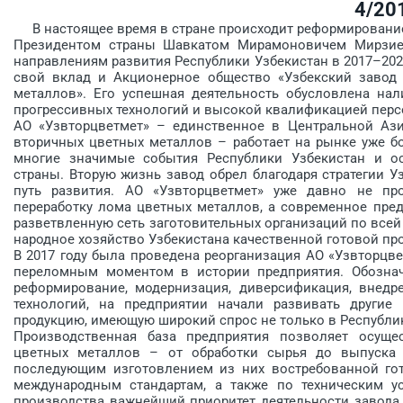
4/20
В настоящее время в стране происходит реформирование,
Президентом страны Шавкатом Мирамоновичем Мирзиее
направлениям развития Республики Узбекистан в 2017–202
свой вклад и Акционерное общество «Узбекский завод 
металлов». Его успешная деятельность обусловлена на
прогрессивных технологий и высокой квалификацией перс
АО «Узвторцветмет» – единственное в Центральной Ази
вторичных цветных металлов – работает на рынке уже бо
многие значимые события Республики Узбекистан и ос
страны. Вторую жизнь завод обрел благодаря стратегии У
путь развития. АО «Узвторцветмет» уже давно не про
переработку лома цветных металлов, а современное пред
разветвленную сеть заготовительных организаций по все
народное хозяйство Узбекистана качественной готовой пр
В 2017 году была проведена реорганизация АО «Узвторцве
переломным моментом в истории предприятия. Обозначи
реформирование, модернизация, диверсификация, внедр
технологий, на предприятии начали развивать другие
продукцию, имеющую широкий спрос не только в Республике
Производственная база предприятия позволяет осущес
цветных металлов – от обработки сырья до выпуска 
последующим изготовлением из них востребованной гот
международным стандартам, а также по техническим ус
производства важнейший приоритет деятельности завода 