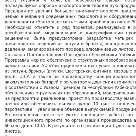
пользующуюся спросом экспортоориентированную продук
Предприятие уделяет большое внимание вопросу привле
целью внедрения современных технологий и оборудован
деятельности «Узвторцветмет» – ими приобретено около 30
Необходимо отметить и ряд проектов, реализуемых в р
преобразований, модернизации и диверсификации прои
решениями была предусмотрена разработка четырех
производство изделий из латуни и бронзы, свинцовых ин
давления, эмалированного провода, алюминиевых листов.
Согласно Постановлению Президента Республики Узбекист
Программа мер по обеспечению структурных преобразован
рамках которой АО «Узвторцветмет» выступает организа
из латуни, бронзы (втулки, шестеренки, фитинги, газовые 
долл. США, а также по производству кальцинированно
аккумуляторных батарей с регулятором давления стоимост
В соответствии с Указом Президента Республики Узбекистан
обеспечению структурных преобразований, модернизации
на предприятии реализован проект по производству эмал
позволило обеспечить выпуск около 10 тыс. т волочен
перспективе – увеличение объемов выпускаемой продукци
Во исполнение этого же указа проводятся работы по 
инвестиционного проекта по организации производства
50 млн долл. США. В результате его реализации будет на
листов.