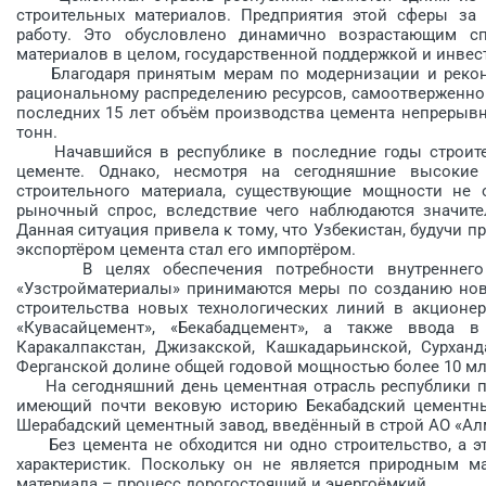
строительных материалов. Предприятия этой сферы за
работу. Это обусловлено динамично возрастающим сп
материалов в целом, государственной поддержкой и инвес
Благодаря принятым мерам по модернизации и реконст
рациональному распределению ресурсов, самоотверженно
последних 15 лет объём производства цемента непрерывно
тонн.
Начавшийся в республике в последние годы строитель
цементе. Однако, несмотря на сегодняшние высокие
строительного материала, существующие мощности не
рыночный спрос, вследствие чего наблюдаются значит
Данная ситуация привела к тому, что Узбекистан, будучи
экспортёром цемента стал его импортёром.
В целях обеспечения потреб­ности внутреннего 
«Узстройматериалы» принимаются меры по созданию нов
строительства новых технологичес­ких линий в акционер
«Кувасайцемент», «Бекабадцемент», а также ввода
Каракалпакстан, Джизакской, Кашкадарьинской, Сурханд
Ферганской долине общей годовой мощностью более 10 мл
На сегодняшний день цементная отрасль республики пре
имеющий почти вековую историю Бекабадский цементны
Шерабадский цементный завод, введённый в строй АО «Алм
Без цемента не обходится ни одно строительство, а эт
характеристик. Поскольку он не является природным ма
материала – процесс дорогостоящий и энергоёмкий.