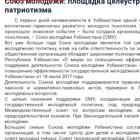
Союз молодёжи: площадка целеустр
патриотизма
С первых дней независимости в Узбекистане одной из
воспитание гармонично развитого молодого поколения. 
произошло знаковое событие – была создана организац
поколения, – Союз молодёжи Узбекистана (СМУ).
Вот уже больше года Союз молодёжи является той само
молодёжную политику, взяв на себя ответственность за 
общественная организация обладает широкими полномочия
Республики Узбекистан «О мерах по повышению эффек
поддержке деятельности Союза молодёжи Узбекистана» 
повышению эффективности государственной молодёжной 
Узбекистана» от 18 июля 2017 года.
Деятельность Союза молодёжи поддерживается правово
законов и нормативно-правовых актов, примерно в 
молодёжных вопросов.
С целью оказания поддержки СМУ, координации дея
государственной молодёжной политики, под председ
Межведомственный совет по вопросам молодёжи, а
председательством хокимов. При Законодательной палат
молодёжи.
Большую семью Союза молодёжи Узбекистана соста
организаций, в том числе: Центр для детей и молодёж
совет молодых учёных, Совет творческой молодёжи, Сове