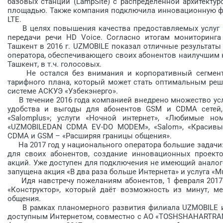
базовых станций (LampSite) с распределённой архитект
площадью. Также компания подключила инновационную фу
LTE.
В целях повышения качества предоставляемых услуг к
передачи речи HD Voice. Соглас­но итогам мониторинга
Ташкент в 2016 г. UZMOBILE показал отличные результаты
оператора, обеспечивающего своих абонентов наилучшим к
Ташкент, в т.ч. голосовых.
Не остался без внимания и корпоративный сегмент р
тарифного плана, который может стать оптимальным реш
системе АСКУЭ «Узбекэнерго».
В течение 2016 года компанией внедрено множество усл
удобства и выгоды для абонентов GSM и CDMA сетей,
«Salomplus»; услуги «Ночной ин­тернет», «Любимые ном
«UZMOBILEDAN CDMA EV-DO MODEM», «Salom», «Красивый 
CDMA и GSM – «Расширяя границы общения».
На 2017 год у национального оператора большие задачи:
для своих абонентов, создание инновационных проекто
акций. Уже доступен для подключения не имеющий аналог
запущена акция «В два раза больше Интернета» и услуга «M
Идя навстречу пожеланиям абонентов, 1 февраля 2017 
«Конструктор», который даёт возможность из минут, м
общения.
В рамках планомерного развития филиала UZMOBILE и п
доступным Интернетом, совместно с АО «TOSHSHAHARTRAN