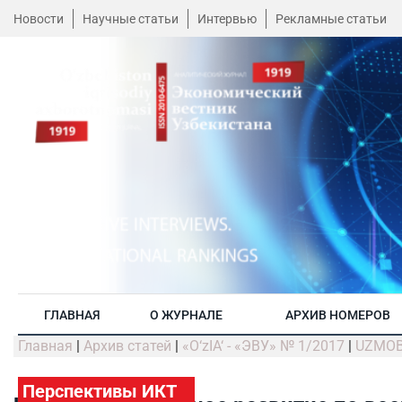
Новости
Научные статьи
Интервью
Рекламные статьи
ГЛАВНАЯ
О ЖУРНАЛЕ
АРХИВ НОМЕРОВ
Главная
|
Архив статей
|
«O‘zIA‘ - «ЭВУ» № 1/2017
|
UZMOBI
Перспективы ИКТ