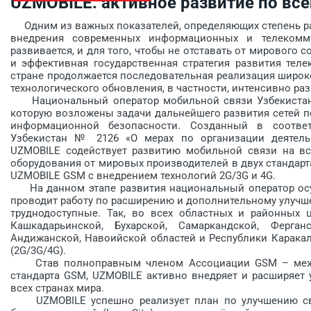
UZMOBILE: активное развитие по все
Одним из важных показателей, определяющих степень разв
внедрения современных информационных и телекомм
развивается, и для того, чтобы не отставать от мирового
и эффективная государственная стратегия развития те
стране продолжается последовательная реализация широк
технологического обновления, в частности, интенсивно раз
Национальный оператор мобильной связи Узбекистана
которую возложены задачи дальнейшего развития сетей п
информационной безопас­ности. Созданный в соотве
Узбекистан № 2126 «О мерах по организации деятель
UZMOBILE содействует развитию мобильной связи на вс
оборудования от мировых производителей в двух стандар
UZMOBILE GSM с внедрением технологий 2G/3G и 4G.
На данном этапе развития национальный оператор осу
проводит работу по расширению и дополнительному улучше
труднодоступные. Так, во всех областных и районных ц
Кашкадарь­инской, Бухарской, Самаркандской, Ферганс
Андижанской, Навоийской областей и Респуб­лики Карака
(2G/3G/4G).
Став полноправным членом Ассоциации GSM – между
стандарта GSM, UZMOBILE активно внедряет и расширяет 
всех странах мира.
UZMOBILE успешно реализует план по улучшению связ