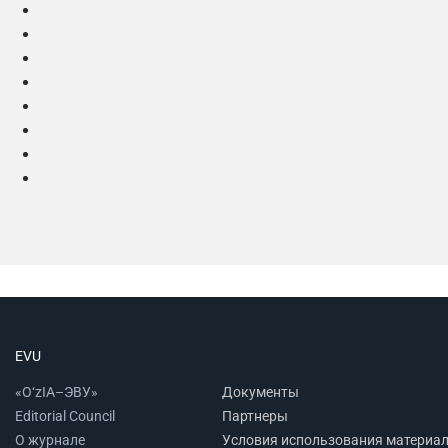
EVU
«O‘zIA–ЭВУ»
Документы
Editorial Council
Партнеры
О журнале
Условия использования материа