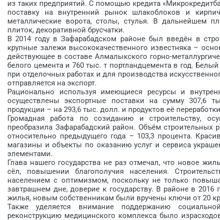
из таких предприятий. С помощью кредита «Микрокредитб
поставку на внутренний рынок шлакоблоков и кирпич
металлические ворота, столы, стулья. В дальнейшем п
плиток, декоративной брусчатки.
В 2014 году в Зафарабадском районе был введён в стр
крупные залежи высококачественного известняка – основ
действующее в составе Алмалыкского горно-металлургичес
белого цемента и 760 тыс. т портландцемента в год. Белы
при отделочных работах и для производства искусственног
отправляется на экспорт.
Рационально используя имеющиеся ресурсы и внутрен
осуществлены экспортные поставки на сумму 307,6 ты
продукции – на 293,6 тыс. долл. и продуктов её переработки
Громадная работа по созиданию и строительству, осу
преобразила Зафарабадский район. Объём строительных ра
относительно предыдущего года – 103,3 процента. Красив
магазины и объекты по оказанию услуг и сервиса укра
элементами.
Глава нашего государства не раз отмечал, что новое жил
сёл, повышении благополучия населения. Строитель
населением с оптимизмом, поскольку не только повышае
завтрашнем дне, доверие к государству. В районе в 2016 
жилья, новым собственникам были вручены ключи от 20 к
Также уделяется внимание поддержанию социально
реконструкцию медицинского комплекса было израсходова