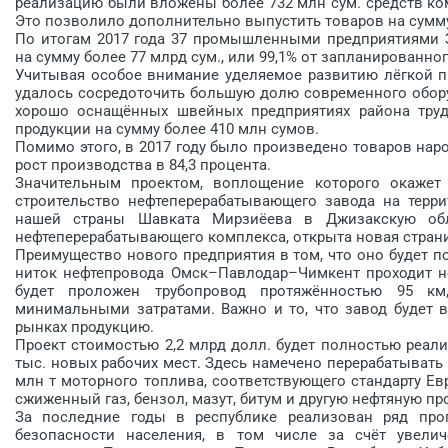
реализацию были вложены более 732 млн сум. средств ком
Это позволило дополнительно выпустить товаров на сумму 
По итогам 2017 года 37 промышленными предприятиями 
на сумму более 77 млрд сум., или 99,1% от запланированно
Учитывая особое внимание уделяемое развитию лёгкой п
удалось сосредоточить большую долю современного обору
хорошо оснащённых швейных предприятиях района труд
продукции на сумму более 410 млн сумов.
Помимо этого, в 2017 году было произведено товаров наро
рост производства в 84,3 процента.
Значительным проектом, воплощение которого окажет 
строительство нефтеперерабатывающего завода на терри
нашей страны Шавката Мирзиёева в Джизакскую об
нефтеперерабатывающего комплекса, открыта новая страни
Преимущество нового предприятия в том, что оно будет по
ниток нефтепровода Омск–Павлодар–Чимкент проходит не
будет проложен трубопровод протяжённостью 95 км
минимальными затратами. Важно и то, что завод будет 
рынках продукцию.
Проект стоимостью 2,2 млрд долл. будет полностью реализ
тыс. новых рабочих мест. Здесь намечено перерабатывать в
млн т моторного топлива, соответствующего стандарту Евр
сжиженный газ, бензол, мазут, битум и другую нефтяную пр
За последние годы в республике реализован ряд про
безопасности населения, в том числе за счёт увели