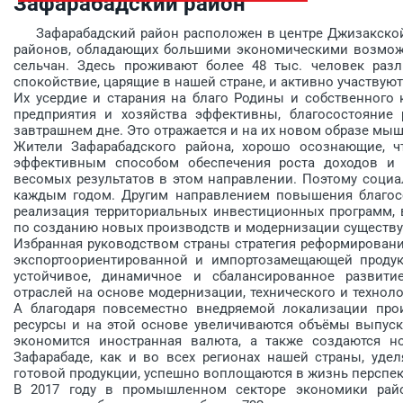
Зафарабадский район
Зафарабадский район расположен в центре Джизак­ской 
районов, обладающих большими экономическими возможн
сельчан. Здесь проживают более 48 тыс. человек раз
спокойствие, царящие в нашей стране, и активно участвуют
Их усердие и старания на благо Родины и собственного 
предприятия и хозяйства эффективны, благосостояние р
завтрашнем дне. Это отражается и на их новом образе мы
Жители Зафарабадского района, хорошо осознающие, ч
эффективным способом обеспечения роста доходов и з
весомых результатов в этом направлении. Поэтому социа
каждым годом. Другим направлением повышения благосо
реализация территориальных инвестиционных программ,
по созданию новых производств и модернизации существ
Избранная руководством страны стратегия реформировани
экспортоориентированной и импортозамещающей продук
устойчивое, динамичное и сбалансированное развит
отраслей на основе модернизации, технического и техно
А благодаря повсеместно внедряемой локализации про
ресурсы и на этой основе увеличиваются объёмы выпус
экономится иностранная валюта, а также создаются н
Зафарабаде, как и во всех регионах нашей страны, уде
готовой продукции, успешно воплощаются в жизнь перспе
В 2017 году в промышленном секторе экономики райо