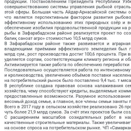
продукции. Постановлением Президента Республики Узб
совершенствованию системы управления рыбной отрасль
этой сферы. Большая часть Айдар-Арнасайской системы о
что является перспективным фактором развития рыбово
эффективному использованию этих природных озёр и в
обеспечение изобилия продовольственной продукции на ры
рыбы в Зафарабадском районе реализуется проект по со
балиқ саноат агро» стоимостью 10,5 млрд сумов.
В Зафарабадском районе также развивается и аграрная
владеющими приёмами эффективного земледелия был по
млрд сум., рост производства достиг 100,6 процента. Пр
уделяется сор­там, соответствующим климату региона и 
Активизируется также работа по обеспечению переработки 
Последовательно осуществляется работа по интенсивному
и кролиководства, увеличению объёмов поставки населению
на потребительский рынок было поставлено 9,4 тыс. т мяса, 
В республике создана правовая основа налаживания се
хозяйства, чему способствуют кредиты, выделяемые комм
предоставленные возможности. Разумное использование 
весомый доход семье, а главное, все члены семьи заняты
Всего в 2017 году в сельском хозяйстве реализовано 26 п
чуть более 21,9 млрд сумов. За счёт этих проектов были со
С расширением масштабов созидательных работ в на
качественные строительные материалы. Также увеличивае
на основе спроса на потребительском рынке. ЧП «Самарка