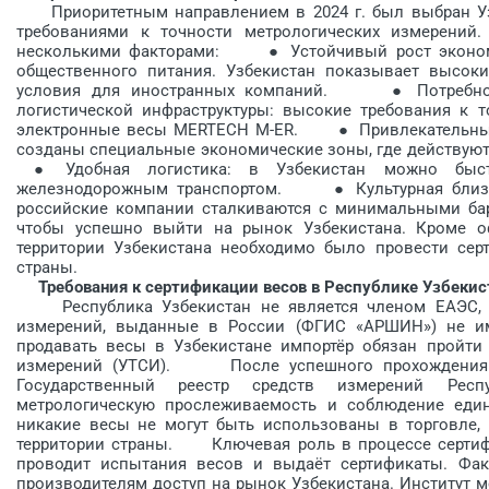
Приоритетным направлением в 2024 г. был выбран Уз
требованиями к точности мет­рологических измерений
несколькими факторами: ● Устойчивый рост экономик
общественного питания. Узбекистан показывает высоки
условия для иностранных компаний. ● Потребност
логистической инфраструктуры: высокие требования к т
электронные весы MERTECH M-ER. ● Привлекательные у
созданы специальные экономические зоны, где действую
● Удобная логистика: в Узбеки­стан можно быст
железнодорожным транспортом. ● Культурная близост
российские компании сталкиваются с минимальными 
чтобы успешно выйти на рынок Узбекистана. Кроме о
территории Узбекистана необходимо было провести сер
страны.
Требования к сертификации весов в Республике Узбекис
Республика Узбекистан не является членом ЕАЭС, по
измерений, выданные в России (ФГИС «АРШИН») не им
продавать весы в Узбекистане импортёр обязан пройти
измерений (УТСИ). После успешного прохождения У
Государственный реестр средств измерений Респу
метрологическую прослеживаемость и соблюдение един
никакие весы не могут быть использованы в торговле,
территории страны. Ключевая роль в процессе сертифи
проводит испытания весов и выдаёт сертификаты. Фак
производителям доступ на рынок Узбеки­стана. Институт