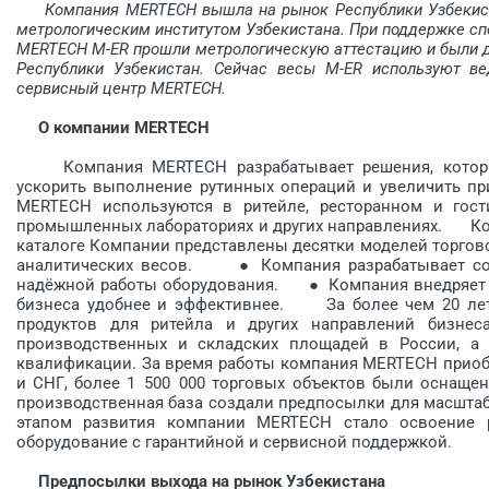
Компания MERTECH вышла на рынок Республики Узбекистан
метрологическим институтом Узбекистана. При поддержке спе
MERTECH M-ER прошли метрологическую аттестацию и были д
Республики Узбекистан. Сейчас весы M-ER используют ве
сервисный центр MERTECH.
О компании MERTECH
Компания MERTECH разрабатывает решения, которые 
ускорить выполнение рутинных операций и увеличить пр
MERTECH используются в ритейле, ресторанном и гости
промышленных лабораториях и других направлениях. К
каталоге Компании представлены десятки моделей торгово
аналитических весов. ● Компания разрабатывает соб
надёжной работы оборудования. ● Компания внедряет и
бизнеса удобнее и эффективнее. За более чем 20 лет
продуктов для ритейла и других направлений бизнес
производственных и складских площадей в России, а 
квалификации. За время работы компания MERTECH приобр
и СНГ, более 1 500 000 торговых объектов были осн
производственная база создали предпосылки для масшта
этапом развития компании MERTECH стало освоение р
оборудование с гарантийной и сервисной поддержкой.
Предпосылки выхода на рынок Узбекистана