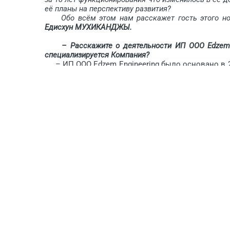
её планы на перспективу развития?
Обо всём этом нам расскажет гость этого номе
Едисхун МУХИКАНДЖЫ.
– Расскажите о деятельности ИП ООО Edzem E
специализируется Компания?
– ИП ООО Edzem Engineering было основано в 20
в главном направлении – на инженерно-гео
подготовительном этапе производится исследов
характеристики грунтов и подземных вод, 
геологической среды. На основании собранных д
оснащении в случае положительных результатов
осуществлению полевых работ – это уже вто
геологических изысканий с геологическим/
лабораторные исследования – изучаются проб
локациями и глубиной, на основе которых при
необходимые работы.
– Вы используете несколько методов бурени
проекта? Какие факторы влияют на этот выбор?
– Задача инженерного бурения: получение то
состоянии грунтов и подземных вод; изучение б
сельскохозяйственных работ и строительства.
Специалистами нашей Компании инженерное б
колонковый способ используется для бур