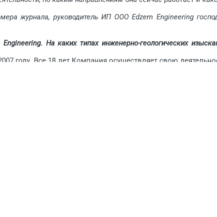
ра журнала, руководитель ИП ООО Edzem Engineering госпо
ngineering. На каких типах инженерно-геологических изыска
07 году. Все 18 лет Компания осуществляет свою деятельно
логических изысканиях и инженерно-буровых работах.
ание геологических условий: изучается рельеф, особенност
анализируются, оцениваются и прогнозируются измене
анных о физических характеристиках объекта и его техничес
 по всем показателям Компания приступает непосредственн
рой этап, который включает в себя комплекс практичес
гидрологическим бурением. На третьем этапе проводя
ы грунтовых материалов, полученных при бурении с разн
нимаются дальнейшие решения и осуществляются последую
я. Как выбирается оптимальный метод для каждого конкретн
чных данных об экологии и природных ресурсах местнос
езопасности, эффективности использования вариантов скваж
урение скважин производится несколькими методами. Т
ения скважины небольшого диаметра с использован