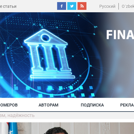
е статьи
Русский
O´zbe
НОМЕРОВ
АВТОРАМ
ПОДПИСКА
РЕКЛ
зм, надёжность