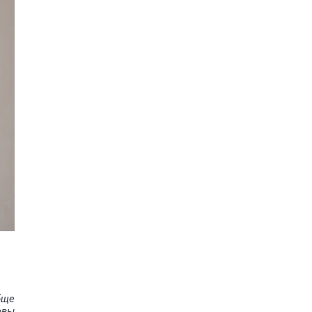
бще
овы