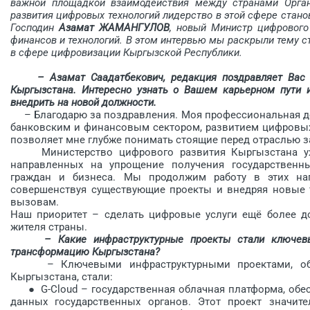
важной площадкой взаимодействия между странами Органи
развития цифровых технологий лидерство в этой сфере ста
Господин
Азамат ЖАМАНГУЛОВ
, новый Министр цифрового
финансов и технологий. В этом интервью мы раскрыли тему с
в сфере цифровизации Кыргызской Рес­публики.
– Азамат Саадатбекович, редакция поздравляет Вас
Кыргызстана. Интересно узнать о Вашем карьерном пути 
внедрить на новой должности.
– Благодарю за поздравления. Моя профессиональная дея
банковским и финансовым сектором, развитием цифровых
позволяет мне глубже понимать стоящие перед отраслью за
Министерство цифрового развития Кыргызстана уже 
направленных на упрощение получения государственн
граждан и бизнеса. Мы продолжим работу в этих нап
совершенствуя существующие проекты и внедряя новые 
вызовам.
Наш приоритет – сделать цифровые услуги ещё более 
жителя страны.
– Какие инфраструктурные проекты стали ключе
трансформацию Кыргызстана?
– Ключевыми инфраструктурными проектами, обе
Кыргызстана, стали:
● G-Cloud – государственная облачная платформа, обес
данных государственных органов. Этот проект значите