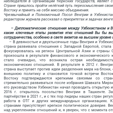
наблюдателя в Организации тюркских государств, являет 
Стране пришлось пройти нелёгкий путь переосмысления свои
Востоку и принять на себя миссию объединения.
Чрезвычайный и Полномочный Посол Венгрии в Узбекиста
редактором журнала рассказал о приоритетах и задачах венге
– Дипломатические отношения между Узбеки­станом и Ве
какие ключевые этапы развития этих отношений Вы бы вы
сотрудничества, особенно в свете визитов на высшем уровне 
– В девяностые и двухтысячные годы Венгрия и Узбекис
страна развивала отношения с Западной Европой, стала 
фокусировалась на регион Центральной Азии и страны 
произошла в результате финансового и экономического к
стало очевидно, что возникла острая необходимос
экономических отношений. В результате в 2012 г. Венг­р
страна выступает против идеи разделения мира на блоки,
внешнюю политику и становится точкой встречи Восток
Востоку подтверждаются крепкими связями со стра­н
стремительно развиваться после избрания Шавката ­Мирзи
его руководством Узбекистан начал проводить открытую 
2016 г. открылось посольство Венгрии в Ташкенте. З
партнёрстве в 2021 г., и с тех пор лидеры наших стран рег
работа в ОТГ и других международных организациях. 
странами присутствует крепкое политическое доверие. В
над укреплением отношений и, я уверен, что с момента от