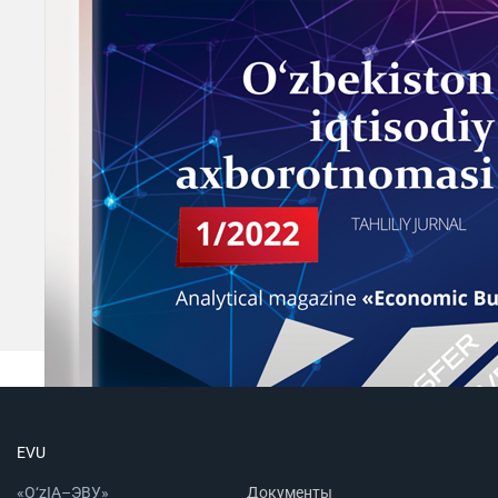
EVU
«O‘zIA–ЭВУ»
Документы