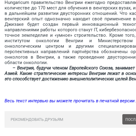
Hungaricum правительство Венгрии ежегодно предоставля
количестве до 170 мест для обучения в венгерских вузах, 
в дальнейшем развитии двусторонних отношений. Что кас
венгерский опыт однозначно находит своё применение в 
Джизаке будет создан первый инновационный технопа
направлениями работы которого cтанут IT, кибербезопасн
точное земледелие и «умное» строительство. Кроме тог
институтом онкологии Венгрии и Министерством з
онкологическим центром и другими специализиров
перспективных направлений партнёрства обозначены орг
онкологов в Венгрии, а также проведение двусторонни
области онкологии.
– Венгрия, будучи членом Европейского Союза, занимае
Азией. Какие стратегические интересы Венгрии лежат в осно
это способствует достижению внешнеполитических целей Вен
Весь текст интервью вы можете прочитать в печатной версии
РЕКОМЕНДОВАТЬ ДРУЗЬЯМ
ПОСЛ