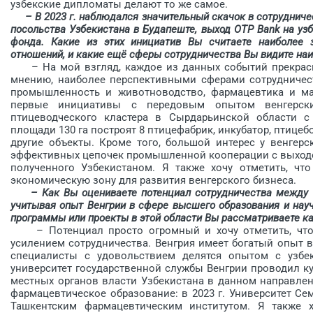
узбекские дипломаты делают то же самое.
– В 2023 г. наблюдался значительный скачок в сотрудниче
посольства Узбекистана в Будапеште, выход OTP Bank на уз
фонда. Какие из этих инициатив Вы считаете наиболее з
отношений, и какие ещё сферы сотрудничества Вы видите на
– На мой взгляд, каждое из данных событий прекрасно
мнению, наиболее перспективными cферами сотрудничест
промышленность и животноводство, фармацевтика и ма
первые инициативы с передовым опытом венгерск
птицеводческого кластера в Сырдарьинской области с 
площади 130 га построят 8 птицефабрик, инкубатор, птиц
другие объекты. Кроме того, большой интерес у венге
эффективных цепочек промышленной кооперации с выходом
полученного Узбекистаном. Я также хочу отметить, чт
экономическую зону для развития венгерского бизнеса.
– Как Вы оцениваете потенциал сотрудничества между 
учитывая опыт Венгрии в сфере высшего образования и нау
программы или проекты в этой области Вы рассматриваете к
– Потенциал просто огромный и хочу отметить, что 
усилением сотрудничества. Венгрия имеет богатый опыт 
специалисты с удовольствием делятся опытом с узбек
университет государственной службы Венгрии проводил 
местных органов власти Узбекистана в данном направле
фармацевтическое образование: в 2023 г. Университет С
Ташкентским фармацевтическим институтом. Я также х