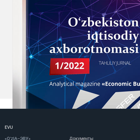
EVU
«O‘zIA–ЭВУ»
Документы