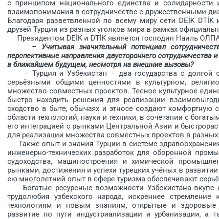
с принципом национального единства и солидарности 
взаимопонимания в сотрудничестве с дружественными ди
Благодаря разветвленной по всему миру сети DEİK DTİK
друзей Турции из разных уголков мира в рамках официаль
Президентом DEİK и DTİK является господин Наиль ОЛП
– Учитывая значительный потенциал сотрудничест
перспективные направления двустороннего сотрудничества и
в ближайшем будущем, несмотря на внешние вызовы?
– Турция и Узбекистан – два государства с долгой об
серьёзными общими ценностями в культурном, религио
множество совместных проектов. Тесное культурное един
быстро находить решения для реализации взаимовыгодн
сходство в быте, обычаях и этносе создают комфортную с
области технологий, науки и техники, в сочетании с богаты
его интеграцией с рынками Центральной Азии и быстрорас
для реализации множества совместных проектов в разных 
Также опыт и знания Турции в системе здравоохранения,
инженерно-технических разработок для оборонной промы
судоходства, машиностроения и химической промышлен
рынками, достижения и успехи турецких учёных в развит
ею многолетний опыт в сфере туризма обеспечивают серьё
Богатые ресурсные возможности Узбекистана вкупе с 
трудолюбия узбекского народа, искреннее стремление
технологиям и новым знаниям, открытые и здоровые 
развитие по пути индустриализации и урбанизации, а