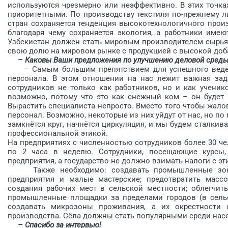
используются чрезмерно или неэффективно. В этих точка
приоритетными. По производству текстиля по-прежнему ли
стран сохраняется тенденция высокотехнологичного прои
благодаря чему сохраняется экология, а работники име
Узбекистан должен стать мировым производителем сырья 
свою долю на мировом рынке с продукцией с высокой до
– Каковы Ваши предложения по улучшению деловой среды
– Самым большим препятствием для успешного ведени
персонала. В этом отношении на нас лежит важная зад
сотрудников не только как работников, но и как ученик
возможно, потому что это как снежный ком – он будет 
Вырастить специалиста непросто. Вместо того чтобы жало
персонал. Возможно, некоторые из них уйдут от нас, но п
замкнётся круг, начнётся циркуляция, и мы будем сталк
профессиональной этикой.
На предприятиях с численностью сотрудников более 30 ч
по 2 часа в неделю. Сотрудники, посещающие курсы,
предприятия, а государство не должно взимать налоги с эт
Также необходимо: создавать промышленные зоны
предприятия и малые мастерские; предотвратить масс
создания рабочих мест в сельской местности; облегчит
промышленные площадки за пределами городов (в сельс
создавать микрозоны проживания, а их окрестности с
производства. Сёла должны стать популярными среди нас
– Спасибо за интервью!