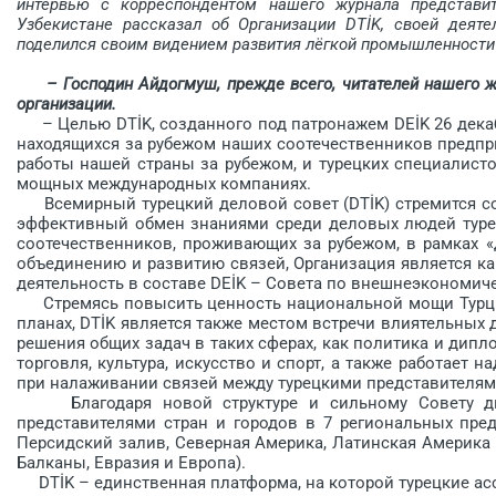
интервью с корреспондентом нашего журнала представит
Узбекистане рассказал об Организации DTİK, своей деяте
поделился своим видением развития лёгкой промышленности
– Господин Айдогмуш, прежде всего, читателей нашего ж
организации.
– Целью DTİK, созданного под патронажем DEİK 26 декабр
находящихся за рубежом наших соотечественников предп
работы нашей страны за рубежом, и турецких специалист
мощных международных компаниях.
Всемирный турецкий деловой совет (DTİK) стремится со
эффективный обмен знаниями среди деловых людей туре
соотечественников, проживающих за рубежом, в рамках 
объединению и развитию связей, Организация является к
деятельность в составе DEİK – Совета по внешнеэкономич
Стремясь повысить ценность национальной мощи Турции 
планах, DTİK является также местом встречи влиятельных 
решения общих задач в таких сферах, как политика и дипл
торговля, культура, искусство и спорт, а также работает
при налаживании связей между турецкими представителями
Благодаря новой структуре и сильному Совету дир
представителями стран и городов в 7 региональных пре
Персидский залив, Северная Америка, Латинская Америка 
Балканы, Евразия и Европа).
DTİK – единственная платформа, на которой турецкие ас