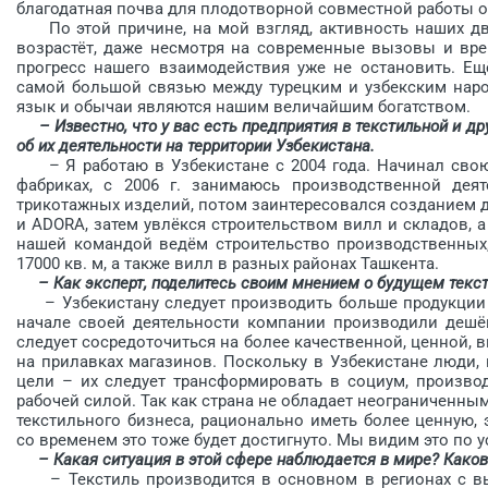
благодатная почва для плодотворной совместной работы о
По этой причине, на мой взгляд, активность наших дву
возрастёт, даже несмотря на современные вызовы и вр
прогресс нашего взаимодействия уже не остановить. Ещ
самой большой связью между турецким и узбекским нар
язык и обычаи являются нашим величайшим богатством.
– Известно, что у вас есть предприятия в текстильной и д
об их деятельности на территории Узбекистана.
– Я работаю в Узбекистане с 2004 года. Начинал свою 
фабриках, с 2006 г. занимаюсь производственной дея
трикотажных изделий, потом заинтересовался созданием 
и ADORA, затем увлёкся строительством вилл и складов, 
нашей командой ведём строительство производственных
17000 кв. м, а также вилл в разных районах Ташкента.
– Как эксперт, поделитесь своим мнением о будущем текс
– Узбекистану следует производить больше продукции с
начале своей деятельности компании производили дешёв
следует сосредоточиться на более качественной, ценной,
на прилавках магазинов. Поскольку в Узбекистане люди, 
цели – их следует трансформировать в социум, произво
рабочей силой. Так как страна не обладает неограниченн
текстильного бизнеса, рационально иметь более ценную, 
со временем это тоже будет достигнуто. Мы видим это по
– Какая ситуация в этой сфере наблюдается в мире? Како
– Текстиль производится в основном в регионах с вы