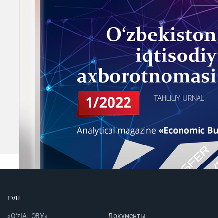
EVU
«O‘zIA–ЭВУ»
Документы