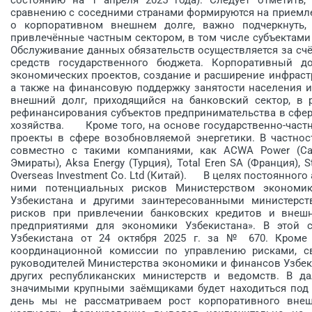
сравнению с соседними странами формируются на приемл
о корпоративном внешнем долге, важно подчеркнуть, 
привлечённые частным сектором, в том числе субъектами 
Обслуживание данных обязательств осуществляется за счё
средств государственного бюджета. Корпоративный д
экономических проектов, создание и расширение инфраст
а также на финансовую поддержку занятости населения 
внешний долг, приходящийся на банковский сектор, в 
рефинансирования субъектов предпринимательства в сфера
хозяйства. Кроме того, на основе государственно-частн
проекты в сфере возобновляемой энергетики. В частнос
совместно с такими компаниями, как ACWA Power (Сау
Эмираты), Aksa Energy (Турция), Total Eren SA (Франция), 
Overseas Investment Co. Ltd (Китай). В целях постоянног
ними потенциальных рисков Министерством экономи
Узбекистана и другими заинтересованными министерст
рисков при привлечении банковских кредитов и внеш
предприятиями для экономики Узбекистана». В этой 
Узбекистана от 24 октября 2025 г. за № 670. Кроме 
координационной комиссии по управлению рисками, с
руководителей Министерства экономики и финансов Узбекис
других республиканских министерств и ведомств. В д
значимыми крупными заёмщиками будет находиться под 
день мы не рассматриваем рост корпоративного внеш