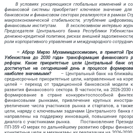
В условиях ускоряющихся глобальных изменений и с
финансовой системы приобретает ключевое значение для
банковском и финансовом секторах реализуются в рамках Стр
макроэкономической стабильности, углубление цифровиза
финансовым инс­титутам.
В эксклюзивном интервью журнал
Председателя Центрального банка Республики Узбекист
денежно-кредитной политики, рисках внешней задолженности,
роли корпоративного управления и международного сотруднич
– Аброр Мирзо Мухаммадкосимович, в принятой През
Узбекистана до 2030 года» трансформация финансового 
реформ. Какие приоритетные цели Центральный банк оп
достигнутые на сегодняшний день в процессе формирова
наиболее значимыми?
– Центральный банк на ближайшую 
среднесрочные приоритетные цели, направленные на коре
целей – переход от традиционной банковской модели 
развития финансового сектора. В частности, на 2026-2030
формирование в стране конкурентоспособной финтех
финансовыми рынками, привлечение крупных иностран
увеличение числа участников рынка и стартапов, а так
цели, наряду с ключевыми задачами Центрального банка 
направлены на поддержку инноваций, повышение прозра
диалога с участниками рынка. Постановление Президент
ПП-359 «О мерах по дальнейшему развитию сферы финансо
конкретные цели и механизмы их реализации на 2026-2030 