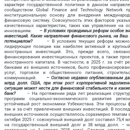
характере государственной политики в данном направле
сообществом Global Finance and Technology Network 
институциональную основу для внедрения междунаро
финансовую систему. Совокупность этих факторов указ
качественных характеристик, таких как управление на о
инновациям.
– В условиях проводимых реформ особое зн
инвестиций. Какие направления финансового рынка, на Ваш
потенциалом?
– В условиях текущих реформ можно отм
лидирующие позиции как наиболее активный и крупный
иностранных инвестиций. Это, прежде всего, связа
финансирования инвестиционных проектов, а также прое
иностранного капитала. В частности, в 2025 г. за счёт 
банками из внешних источников, было профинансирован
услуг, торговли и общественного питания, строитель
коммуникаций.
– Согласно недавно опубликованным да
млрд долл. США, при этом рост корпоративной задолжен­
ситуация может нести для финансовой стабильности и каки
банк?
– На протяжении ряда лет реализация структурн
программ социально-экономического развития реги
устойчивый рост экономики Узбекистана. Эти процессы ф
так и за счёт привлечения внешних инвестиций. В после
внешних источников осуществлялось соразмерно темпам эк
октября 2025 г. совокупный внешний долг составил 75,4 м
на государственный внешний долг и 38 млрд долл. – н
состоянию на 1 апреля 2025 года). Следует отметить,