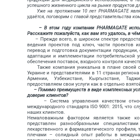
успешного жизненного цикла на рынке продуктов д
Уже на протяжении 10 лет PHARMAGATE являетс
удаётся, пого­ворим с главой представитель­ства к
– В этом году компании PHARMAGATE исполн
Расскажите пожалуйста, как вам это удалось, в чё
– Прежде всего, в широком спект­ре предоста
ведения проектов под ключ, части проектов и
перевод и подготовка документации продукции,
адаптации и имплементации потребительской у
обеспечения поставок, входного конт­роля качес
Также компания уникальна в плане своей ст
Украине и представителями в 11 странах региона 
Армении, Узбекистане, Кыргызстане, Таджи
предоставляем свои услуги как в отдельно взятой 
– Помимо преимуществ в виде комплексных услу
доверие клиентов?
– Система управления качеством относите
международного стандарта ISO 9001: 2015, что 
наших клиентов.
Немаловажным фактором является также ком
представлен разнообразными специалистам
лекарственного и фармацевтического профиля, т
плечами – солидный опыт работы в междунар