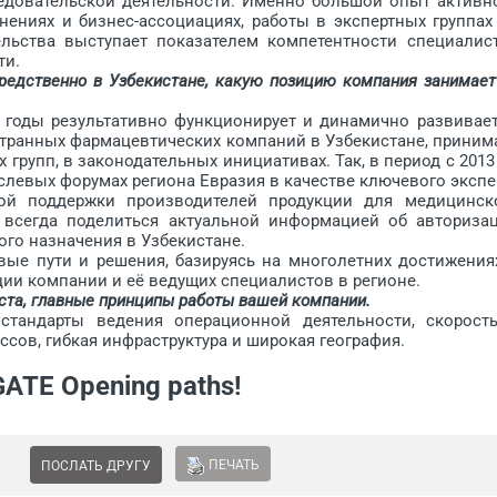
ледовательской деятельности. Именно большой опыт активн
ениях и бизнес-ассоциациях, работы в экспертных группах
льства выступает показателем компетентности специалис
ти.
редственно в Узбекистане, какую позицию компания занимает
оды результативно функционирует и динамично развивает
транных фармацевтических компаний в Узбекистане, приним
 групп, в законодательных инициативах. Так, в период с 2013
с­левых форумах региона Евразия в качестве ключевого экспе
ной поддержки производителей продукции для медицинск
всегда поде­литься актуальной информацией об авториза
го назначения в Узбе­кистане.
 пути и решения, базируясь на многолетних достижения
ации компании и её ведущих специалистов в регионе.
ста, главные принципы работы вашей компании.
арты ведения операционной деятельности, скорост
сов, гибкая инфраструктура и широкая география.
TE Opening paths!
ПЕЧАТЬ
ПОСЛАТЬ ДРУГУ