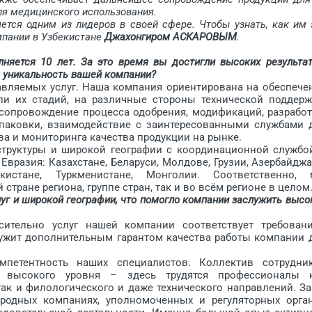
ля медицинского использования.
я одним из лидеров в своей сфере. Чтобы узнать, как им 
омпании в Узбекистане
­Джахонгиром АСКАРОВЫМ
.
яется 10 лет. За это время вы достигли высоких результат
м уникальность вашей компании?
вляемых услуг. Наша компания ориентирована на обеспече
ли их стадий, на различные стороны технической поддерж
 сопровождение процесса одобрения, модификаций, разработ
паковки, взаимодействие с заинтересованными службами 
тва и мониторинга качества продукции на рынке.
руктуры и широкой географии с координационной службо
Евразия: Казахстане, Беларуси, Молдове, Грузии, Азер­байд­жа
кистане, Туркменистане, Монголии. Соответственно,
стране региона, группе стран, так и во всём регионе в целом
г и широкой гео­графии, что помогло компании заслужить высо
льно услуг нашей компании соответствует требован
служит дополнительным гарантом качества работы компании 
петентность наших специалистов. Коллектив сотрудни
и высокого уровня – здесь трудятся профессионалы 
ак и филологического и даже технического направлений. За
одных компаниях, уполномоченных и регуляторных орган