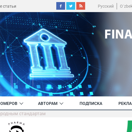
е статьи
Русский
O´zbe
НОМЕРОВ
АВТОРАМ
ПОДПИСКА
РЕКЛ
ародным стандартам