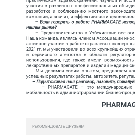
практическом здравоохранении, научной и исс
участия в различных профессиональных объедин
разработке и соблюдению местного законодате
компании, а значит, и эффективности деятельнос
– Если говорить о работе PHARMAGATE непос
нашем рынке?
– Представительство в Узбекистане все эти г
Наша команда, являясь членом Ассоциации инос
активное участие в работе отраслевых экспертных
2021 гг. мы участвовали во всех крупнейших отра
и сервисного агентства в области регулятор
использования, где также имели возможность 
лекарственных препаратов и изделий медицинско
Мы делимся своим опытом, предлагаем новые
успешных результатах работы, авторитете, репут
– Подытоживая наш разговор, назовите, пожалуй
– PHARMAGATE – это международные станд
мобильность в администрировании бизнес-процес
PHARMAGA
РЕКОМЕНДОВАТЬ ДРУЗЬЯМ