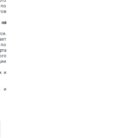
ого
 по
тов
 на
ся.
ает
 по
рта
ого
ции
х и
ь и