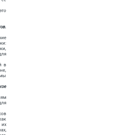
это
ов.
ние
ки:
ки,
для
й в
не,
 мы
.
кое
иям
для
ков
как
 их
ах,