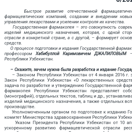
Быстрое развитие отечественной фармацевтическо
фармацевтических компаний, создании и внедрении новых
управления лекарствами и усилении контроля их качества.
Государственная фармакопея – это совокупность совреме
изделий медицинского назначения, которая, с одной сто
отрасли в конкретной стране, а с другой, – формирует осн
средств.
О процессе подготовки и издания Государственной фармако
профессором ­
Хабибуллой Каримовичем ДЖАЛИЛОВЫМ
– 
Республики Узбе­кистан.
– Скажите, зачем нужна была разработка и издание Госуд
– Законом Республики Узбекистан от 4 января 2016 г. 
Закон Республики Узбекистан «О лекарственных средст
задача по разработке и утверждению Государственной фар
фармакопея Респуб­лики Узбекистан представляет со
(монографий), отдельных текстов, таблиц и др., устанавли
изделий медицинского назначения, а также отдельных вс
производстве.
Уполномоченным органом по подготовке к изданию Гос
комитет Министерства здравоохранения Республики Узбеки
Указом Президента Республики Узбекистан от 10 апре
ускоренному развитию фармацевтической отрасли респ