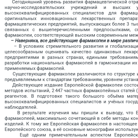
Сегодняшний уровень развития фармацевтической отрасли
научно-исследовательских учреждений и высших 
высококвалифицированных специалистов для фармац
оригинальных инновационных лекарственных препара
фармацевтических предприятий, выпускающих более 3 тыс
связанных с вышеперечисленными предпосылками, спо
фармакопеи, соответствующей высоким современным ­меж
– Наверняка, все действующие фармакопеи в мире различн
– В условиях стремительного развития и глобализации
целесообразным оценивать ка­чество одинаковых лекар
предприятиями в разных странах, едиными требованиям
разработки национальных фармакопей в гармонизации их
применяемых фармакопей.
Существующие фармакопеи различаются по структуре и 
предъявляемым к стандартам требованиям, уровнем устана
Действующее издание Европейской фармакопеи состоит 
методов испытаний, 2 447 частных фармакопейных статей (
реагентов. В подготовке такого большого объёма мате
высококвалифицированных специалистов и учёных госуда
наблюда­телей.
В результате изучения мы пришли к выводу, что Евр
фармакопеей, максимально сочетающей в себе методы кон
изделий. К тому же Европейская фармакопея в настоящее 
Европейского сою­за, а её основные монографии используют
Ещё одним примечательным аспектом Европейской 