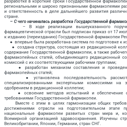
разработке в короткие сроки Государственной фармакопе
региональными и широко признанными фармакопеями ра
и ответственность в деле дальнейшего развития различ
стране.
– С чего начиналась разработка Государственной фармако
– В ходе реализации вышеуказанного поручения
фармацевтической отрасли был подписан приказ от 17 июля
к изданию (переизданию) Государственной фармакопеи Рес
● впервые была разработана система по подготовке к и
● создана структура, состоящая из редакционной колле
содержание Государственной фармакопеи, а также рабочег
фармакопейных статей, объединяющего редакционный со
комиссий с их соответствующими рабочими группами;
● разработан механизм составления и проведения
фармакопейных статей;
● установлена последовательность рассмотрен
специализированными экспертными комиссиями на з
одобрением в редакционной коллегии;
● освоение методов испытаний и обеспечение соб
требованиями Государственной фармакопеи.
Вместе с этим в целях гармонизации общих требова
достижениями отрасли на подготовительном этапе п
национальные фармакопеи развитых стран мира и, ко
Всемирной организацией здравоохранения. Изучены стр
Великобритании, Японии, Германии, стран СНГ.