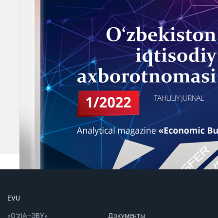
EVU
«O‘zIA–ЭВУ»
Документы