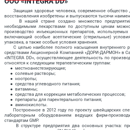
ООО «INTEGRA DD»
Защищая здоровье человека, современное общество дос
восстановления изобретены и выпускаются тысячи наимен
В нашей стране создано множест­во предприятий п
необходимыми лекарствами по доступным ценам можно
производство инъекционных препаратов, используемых 
включающий особые асептические (стерильные) услови
упаковка, а также особые условия хранения.
С целью наиболее полного насыщения внутреннего ры
средствами Акционерной Компанией «ДОРИ-ДАРМОН» в Са
«INTEGRA DD», осуществляющее деятельность по произво
относятся к следующим терапевтическим группам:
● местноанестезирующие;
● солевые растворы;
● ноотропы;
● средства углеводного питания;
● витамины;
● средства для коррекции метаболических процессов;
● препараты для парентерального питания;
● аминокислоты.
Построенное в 2012 году по проекту швейцарских спец
лабораторным оборудованием ведущих фирм-произво
стандартам GMP.
В структуре предприятия два основных участка: про