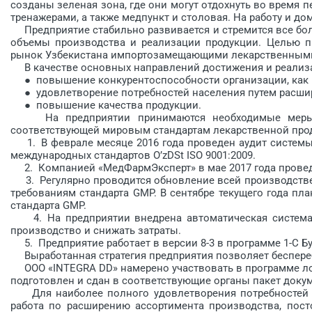
созданы зеленая зона, где они могут отдохнуть во время
тренажерами, а также медпункт и столовая. На работу и д
Предприятие стабильно развивается и стремится все бол
объемы производства и реа­лизации продукции. Целью пр
рынок Узбекистана импортозамещающими лекарственными 
В качестве основных направлений достижения и реализа
● повышение конкурентоспособности организации, как на
● удовлетворение потребностей населения путем расшир
● повышение качества продукции.
На предприятии принимаются необходимые меры для
соответствующей мировым стандартам лекарственной проду
1. В феврале месяце 2016 года проведен аудит системы
международных стандартов O’zDSt ISO 9001:2009.
2. Компанией «МедФармЭксперт» в мае 2017 года провед
3. Регулярно проводится обновление всей производстве
требованиям стандарта GMP. В сентябре текущего года пл
стандарта GMP.
4. На предприятии внедрена автоматическая система у
производство и снижать затраты.
5. Предприятие работает в версии 8-3 в программе 1-С Бу
Выработанная стратегия предприятия позволяет бесперебо
ООО «INTEGRA DD» намерено участвовать в программе лок
подготовлен и сдан в соответствующие органы пакет доку
Для наиболее полного удовлетворения потребностей р
работа по расширению ассортимента производства, пост