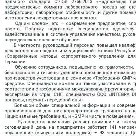
нального стандарта O‘zDSt 2766:2013 «Надлежащая пр
предусмотрены: комната лабораторного по­сева на сте
лаборатории, лаборатория стабильности и другие помеще
изготовления лекарственных пре­паратов.
Одним словом, это – современное предприятие, сложн
просто. Поэтому подготовке специалистов уделяется
задействованные в системе управления качеством, руков
периодическое внешнее обучение.
В частности, руководящий персонал повышал квалифик
лекарственных средств и медицинской техники Республик
«Современные методы корпоративного управления для
Германии.
Обучению сотрудников, повышению их грамотности, ко
безопасности и гигиены уделяется повышенное внимание. 
производства участвовали в семинаре «Требования GMP к
средств». Специалисты компании также участвовали в т
соответствии с требованиями международных регуляторных
экспертами из стран СНГ, специалисты ООО «INTEGRA D
вопросы, перенять передовой опыт.
Большой объем специальной информации и современн
организованных для них корпоративных тренингах на т
Национальные требования», и «GMP и чистые помещения».
Руководство компании уделяет вни­мание и такому в
сегодняшний день на предприятии работает 141 челове
образование (выпускники колледжей) – 93 человека. Дл