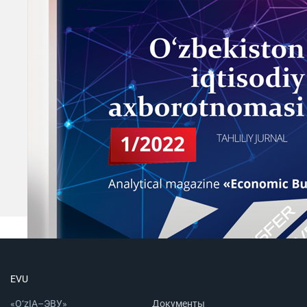
EVU
«O‘zIA–ЭВУ»
Документы