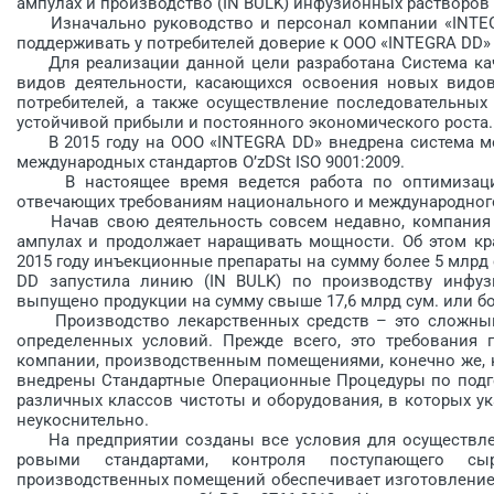
ампулах и производство (IN BULK) инфузионных растворов
Изначально руководство и персонал компании «INTEGR
поддерживать у потребителей доверие к OOO «INTEGRA DD»
Для реализации данной цели разработана Система каче
видов деятельности, касающихся освоения новых видо
потребителей, а также осуществление последовательных 
устойчивой прибыли и постоянного экономического роста.
В 2015 году на ООО «INTEGRA DD» внедрена система ме
международных стандартов O’zDSt ISO 9001:2009.
В настоящее время ведется работа по оптимизации 
отвечающих требованиям национального и международного
Начав свою деятельность совсем недавно, компания в
ампулах и продолжает наращивать мощности. Об этом кр
2015 году инъекционные препараты на сумму более 5 млрд с
DD запустила линию (IN BULK) по производству инфуз
выпущено продукции на сумму свыше 17,6 млрд сум. или бо
Производство лекарственных средств – это сложный 
определенных условий. Прежде всего, это требования г
компании, производственным помещениями, ко­нечно же, 
внедрены Стандартные Операционные Процедуры по подго
различных классов чистоты и оборудования, в которых 
неукоснительно.
На предприятии созданы все условия для осуществлени
ровыми стандартами, контроля поступающего сы
производственных помещений обеспечивает изготов­ление 