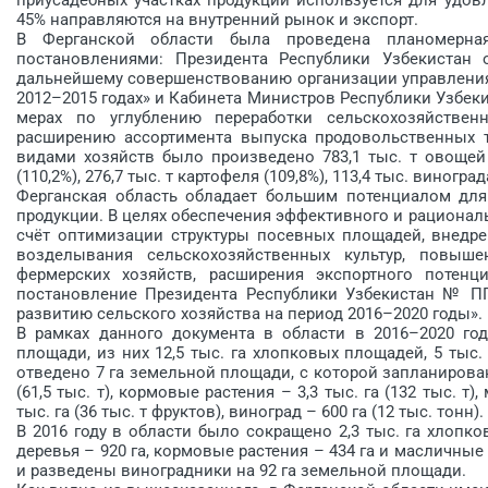
45% направляются на внутренний рынок и экспорт.
В Ферганской области была проведена планомерна
постановлениями: Президента Респуб­лики Узбекистан
дальнейшему совершенствованию организации управления
2012–2015 годах» и Кабинета Министров Республики Узбеки
мерах по углублению переработки сельскохозяйствен
расширению ассортимента выпуска продовольственных то
видами хозяйств было произведено 783,1 тыс. т овощей (
(110,2%), 276,7 тыс. т картофеля (109,8%), 113,4 тыс. виноград
Ферганская область обладает большим потенциалом для
продукции. В целях обеспечения эффективного и рационал
счёт оптимизации структуры посевных площадей, внедре
возделывания сельскохозяйственных культур, повы
фермерских хозяйств, расширения экспорт­ного потен
постановление Президента Республики Узбекистан № П
развитию сельского хозяйства на период 2016–2020 годы».
В рамках данного документа в области в 2016–2020 год
площади, из них 12,5 тыс. га хлопковых площадей, 5 тыс
отведено 7 га земельной площади, с которой запланировано
(61,5 тыс. т), кормовые растения – 3,3 тыс. га (132 тыс. т)
тыс. га (36 тыс. т фруктов), виноград – 600 га (12 тыс. тонн).
В 2016 году в области было сок­ращено 2,3 тыс. га хлопк
деревья – 920 га, кормовые растения – 434 га и масличные
и разведены виноградники на 92 га земельной площади.