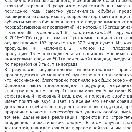
Как видно из вышесказанного, в Ферганской области име
аграрной отрасли. В результате осуществлённых мер в
последние годы заметно увеличились объёмы произ
расширился её ассортимент, возрос экспортный потенциал
субъекты малого бизнеса и частного предпринимательства
перерабатывающих предприятий, из которых 15 специализ
– мясной, 88 – молочной, 118 – кондитерской, 589 – других 
В 2015–2016 годы в рамках Программы социально-экон
осуществление 183 проектов на 37,2 млрд сумов. Из них
продукции, 14 – молочной, 2 – мясной, 12 – плодоов
продукции, 15 – прохладительных напитков. Например,
виноградные сады на 500 га земельной площади, внедрена
по переработке 3 тыс. т винограда.
В результате осуществления инвестиционных прое
производственных мощностей существенно повысился уро
что, несомненно, благотворно повлияло на общее экономи
Основная часть плодоовощной продукции, выращив
консервированном, переработанном или сушёном виде. В т
естественный природный вид, вкус и полезные свойства
имеет приятный вкус и цвет, но всё же его нельзя сравн
доставки потребителю продовольственной продукции, пре
природных качеств, целесообразно уделять особое вним
точнее, дальнейшей реализации проектов по строител
внедрению климатических систем. В этом случае такж
технологий, таких как хранение в среде с нейтральным газо