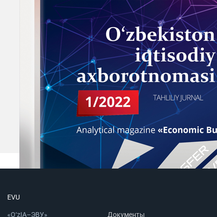
EVU
«O‘zIA–ЭВУ»
Документы