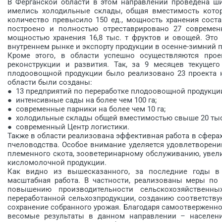
В Ферганской области в этом направлении проведена ши
имелись холодильные склады, общая вместимость которы
количество превысило 150 ед., мощность хранения состав
построено и полностью отреставрировано 27 современ
мощностью хранения 16,8 тыс. т фруктов и овощей. Это
внутреннем рынке и экспорту продукции в осенне-зимний п
Кроме этого, в области успешно осуществляются про
реконструкции и развития. Так, за 9 месяцев текущег
плодоовощной продукции было реализовано 23 проекта на
области были созданы:
● 13 предприятий по переработке плодоовощной продукци
● интенсивные сады на более чем 100 га;
● современные парники на более чем 10 га;
● холодильные склады общей вместимостью свыше 20 тыс.
● современный Центр логистики.
Также в области реализована эффективная работа в сферах
пчеловодства. Особое внимание уделяется удовлетворени
племенного скота, зооветеринарному обслуживанию, уве
кисломолочной продукции.
Как видно из вышесказанного, за последние годы в 
масштабная работа. В частности, реализованы меры по 
повышению производительности сельскохозяйственн
переработанной сельхозпродукции, созданию соответств
сохранение собранного урожая. Благодаря самоотверженно
весомые результаты в данном направлении – население