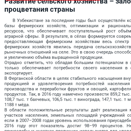
Развитие сельского хозяйства – зало
процветания страны
В Узбекистане за последние годы был осуществлён ком
базы фермерских хозяйств, оптимизации и рациональ
ресурсов, что обеспечивает поступательный рост объё
аграрной сферы. В результате, в сёлах формируется совр
предоставляющая фермерским хозяйствам весь спектр
фермерских хозяйств явились передача сельскохозяйст
рыночных отношений на селе. Это в свою очередь способ
и увеличению объёма выращенной продукции.
Отрадно отметить, что обладая большим потенциалом в 
только обеспечивает пот­ребности своего населения в
экспортирует.
В Ферганской области в целях стабильного насыщения вн
продукцией и удовлетворения потребностей населени
производства и переработки фруктов и овощей, картофеля,
продуктов. Так, в 2016 году намечено произвести 859,2 тыс. 
108,7 тыс. т бахчевых, 106,5 тыс. т винограда, 147,1 тыс. т 
1188 т мёда.
В области положительные результаты даёт реализация
участков населения, земельных площадей учреждений с
если в 2007–2008 годах уровень использования приусадебн
2016 году этот показатель достиг 98–99 процентов. 
приусадебных участках продукции используется для удов