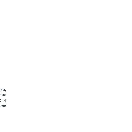
ка,
ряя
о и
щее