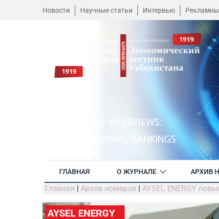
Новости
Научные статьи
Интервью
Рекламны
ГЛАВНАЯ
О ЖУРНАЛЕ
АРХИВ 
Главная
|
Архив номеров
|
AYSEL ENERGY повыш
AYSEL ENERGY