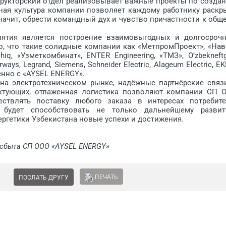
рукторский отдел реализовывает важные проекты по созда
ная культура компании поз­воляет каждому работнику раскр
значит, обрести командный дух и чувство причастности к общ
ия является построение взаимовыгодных и долгосроч
о, что такие солидные компании как «МетпромПроект», «Нав
hiq, «Узметкомбинат», ENTER Engineering, «ТМЗ», O’zbekneftg
ys, Legrand, Siemens, Schneider Electric, Alageum Electric, EK
енно с «AYSEL ENERGY».
 электротехническом рынке, надёжные партнёрские связ
тующих, отлаженная логистика позволяют компании СП 
твлять поставку любого заказа в интересах потребите
я будет способствовать не только дальнейшему разви
ергетики Узбекистана новые успехи и достижения.
и сбыта СП ООО «AYSEL ENERGY»
ПЕЧАТЬ
ПОСЛАТЬ ДРУГУ