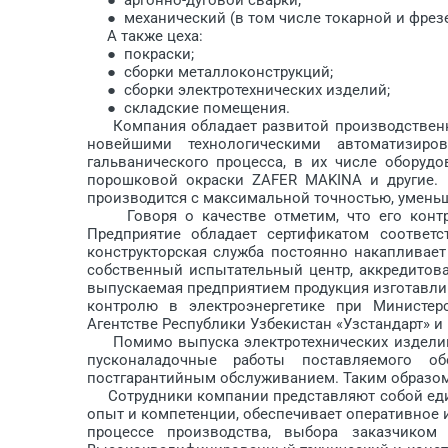
● механический (в том числе токарной и фрезе
А также цеха:
● покраски;
● сборки металлоконструкций;
● сборки электротехнических изделий;
● складские помещения.
Компания обладает развитой производственной
новейшими технологичес­кими автоматизиро
гальванического процесса, в их числе обору
порошковой окраски ZAFER MAKINA и другие.
производится с максимальной точностью, уменьш
Говоря о качестве отметим, что его контрол
Предприятие обладает сертификатом соответс
конструкторская служба постоянно накапливает
собственный испытательный центр, аккредитова
выпускаемая предприятием продукция изготавли
контролю в электроэнергетике при Министерс
Агентстве Республики Узбекистан «Узстандарт» и
Помимо выпуска электротехнических изделий
пусконаладочные работы поставляемого о
постгарантийным обслуживанием. Таким образом
Сотрудники компании представляют собой един
опыт и компетенции, обеспечивает оперативное 
процессе производства, выбора заказчиком 