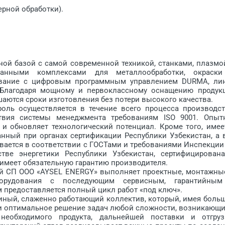
рной обработки).
 базой с самой современной техникой, станками, плазмо
ванными комп­лексами для металлообработки, окраск
дование с цифровым программным управлением DURMA, ли
 Благодаря мощному и первоклассному оснащению продук
аются сроки изготовления без потери высокого качества.
ь осуществляется в течение всего процесса производст
твия системы менедж­мента требованиям ISO 9001. Опыт
 и обновляет технологический потенциал. Кроме того, имее
нный при органах сертификации Респуб­лики Узбекистан, а 
вается в соответствии с ГОСТами и требованиями Инспекции
тве энергетики Республики Узбекистан, сертифицирован
 имеет обязательную гарантию производителя.
 СП ООО «AYSEL ENERGY» выполняет проектные, монтажны
борудования с последующим сервисным, гарантийны
 предоставляется полный цикл работ «под ключ».
ый, слаженно работающий коллектив, который, имея боль
и оптимальное решение задач любой сложнос­ти, возникающи
необходимого продукта, дальнейшей поставки и отгруз