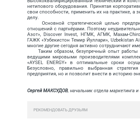
Высококвалифицированный технический и конст
нетипового оборудования. Принятая корпоратив
свои способности, применить их на практике, а 
делу.
Основной стратегической целью предприят
отношений с партнёрами. Поэтому неудивительн
Азот», Discover Invest, НГМК, АГМК, Махам-Chirc
ГАЖК «Узбекистон Темир Йуллари», Uzbekistan Airwa
многие другие сегодня активно сотрудничают им
Таким образом, безупречный опыт работы на
ведущими мировыми производителями комплек
«AYSEL ENERGY» в оптимальные сроки осущес
Безусловно, правильно выбранная стратеги
предприятия, но и позволит внести в историю эн
Сергей МАКСУДОВ
, начальник отдела маркетинга 
РЕКОМЕНДОВАТЬ ДРУЗЬЯМ
Обсуждение закрыто.