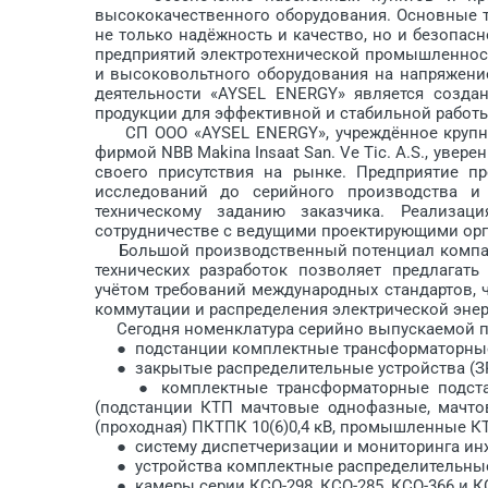
высококачественного оборудования. Основные т
не только надёжность и качество, но и безо­па
предприятий электротехнической промышленнос
и высоковольтного оборудования на напряжение
деятельности «AYSEL ENERGY» является создан
продукции для эффективной и стабильной работ
СП ООО «AYSEL ENERGY», учреж­дённое крупной
фирмой NBB Makina Insaat San. Ve Tic. A.S., уве
своего присутствия на рынке. Предприятие пр
исследований до серийного производства и
техническому заданию заказчика. Реализац
сотрудничестве с ведущими проектирующими орг
Большой производственный потенциал компани
технических разработок поз­воляет предлагат
учётом требований международных стандартов, 
коммутации и распределения электрической энер
Сегодня номенклатура серийно выпускаемой пр
● подстанции комплектные трансформаторные б
● закрытые распределительные устройства (ЗРУ) 6
● комплектные трансформаторные подстанц
(подстанции КТП мачтовые однофазные, мачтов
(проходная) ПКТПК 10(6)0,4 кВ, промышленные КТ
● систему диспетчеризации и мониторинга инж
● устройства комплектные распределительные н
● камеры серии КСО-298, КСО-285, КСО-366 и КС