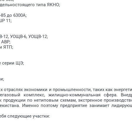
дельностоящего типа ЯКНО;
5 до 6300А;
Р 11;
12, УОЩВ-6, УОЩВ-12;
 АВР;
и ЯТП;
 серии ЩЭ;
и;
 отраслях экономики и промышленности, таких как энергети
фтегазовый комплекс, жилищно-коммунальная сфера. Внед
 продукции по нетиповым схемам, экст­ренное производств
бе­кистана. Именно поэтому предприятие занимает лидирую
бя следующие участки: