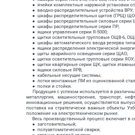
● ячейки комплектные наружной установки от
● вводно-распределительные устройства ВРУ;
● шкафы распределительных щитов (ГРЩ) ЩО-8
● шкафы распределительные силовые серии Ш
● шкафы распределительные серии ПР;
● ящики управления серии Я-5000;
● щитки осветительные групповые ОЩВ-6, ОЩВ-
● шкафы автоматического ввода резерва типа
● ящики распределения электрической энерги
● щиты аварийного освещения серии ЩАО;
● щитки осветительные групповые серии ЯОУ;
● щитки квартирные серии ЩК; щитки этажные
● ящики силовые ЯРВ;
● кабельные несущие системы;
● лотки монтажные ЛМ из оцинкованной стал
● полки и стойки.
Продукция с успехом используется в различных
металлургия, машиностроение, транспорт, не
инновационные решения, осуществляется выпуск
поставка на стратегически важные объекты Уз
положение на электротехническом рынке.
Весь производственный процесс включает в се
● заготовительный;
● полуавтоматической сварки;
● аргонно-дуговой сварки;