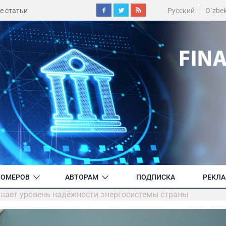
е статьи
Русский
O´zbe
НОМЕРОВ
АВТОРАМ
ПОДПИСКА
РЕКЛ
ает уровень надёжности энергосистемы страны