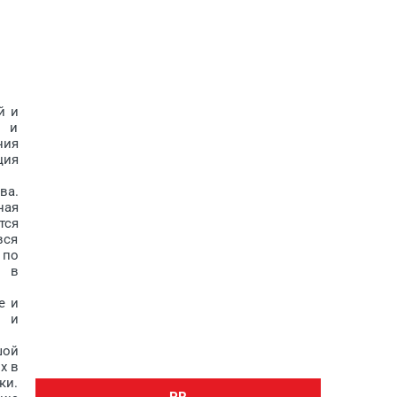
й и
и и
ния
ция
ва.
ная
тся
вся
 по
а в
е и
м и
шой
х в
ки.
PR