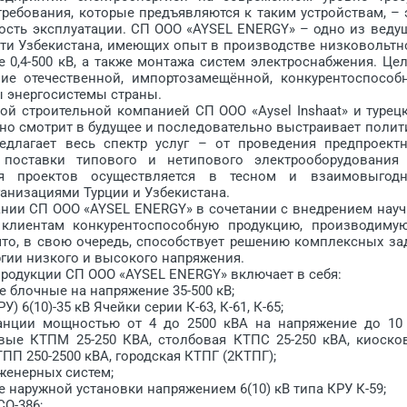
ребования, которые предъявляются к таким устройствам, – 
сность эксплуатации. СП ООО «AYSEL ENERGY» – одно из веду
ти Узбекистана, имеющих опыт в производстве низковольтн
 0,4-500 кВ, а также монтажа систем электроснабжения. Це
ие отечественной, импортозамещённой, конкурентоспособ
ы энергосистемы страны.
 строительной компанией СП ООО «Aysel Inshaat» и турец
ренно смотрит в будущее и последовательно выстраивает полит
едлагает весь спектр услуг – от проведения предпроект
 поставки типового и нетипового электрооборудования
ия проектов осуществляется в тесном и взаимовыгод
анизациями Турции и Узбекистана.
и СП ООО «AYSEL ENERGY» в сочетании с внедрением науч
ь клиентам конкурентоспособную продукцию, производиму
что, в свою очередь, способствует решению комплексных за
гии низкого и высокого напряжения.
одукции СП ООО «AYSEL ENERGY» включает в себя:
лочные на напряжение 35-500 кВ;
(10)-35 кВ Ячейки серии К-63, К-61, К-65;
ии мощностью от 4 до 2500 кВА на напряжение до 10
ые КТПМ 25-250 КВA, столбовая КТПС 25-250 кВA, киоско
ПП 250-2500 кВA, городская КТПГ (2КТПГ);
енерных систем;
аружной установки напряжением 6(10) кВ типа КРУ К-59;
О-386;