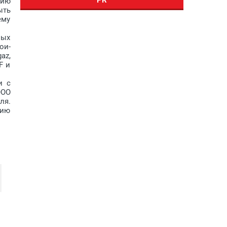
нию
ыть
ему
ных
ои-
az,
F и
и с
ООО
ля.
тию