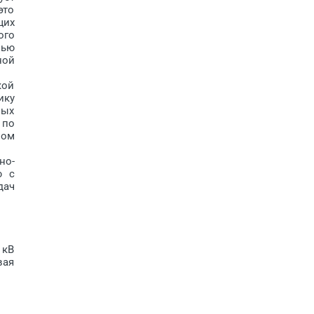
это
щих
ого
лью
ной
кой
ику
ных
 по
ном
но-
ю с
дач
 кВ
вая