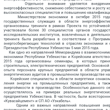
Отдельное внимание уделяется внедрению н
энергоэффективности, снижению себестоимости и росту ко
высококлассных специалистов и повышению квалификации
Министерством экономики в октябре 2015 года 
государственных служащих в области энергоэффектив
организованы тренинги в рамках Проекта по устойчивой
участвовали более 30 специалистов органов государст
исследовательских институтов, вовле­чённых в деятель
тренинга была разработана в со­ответствии с Програ
энергосберегающих технологий в отраслях экономики и 
Президентом Республики Узбекистан 5 мая 2015 года.
Как одно из направлений Меморандума о взаимопонимани
экономики Республики Узбекистан и Корейским агентством 
2015 года организованы семинары, в которых приня
строительных, электротехнических предприятий. Основно
опыта персонала крупных предприятий в области упра
энергетических аудитов в промышленном производстве на
Корейские специалисты в области энергетики ознакоми
ления энергии на промышленных предприятиях, а такж
энергоёмкости в производстве. Особенностью данного сем
осуществлялось на примерах реальных энергетически
предприятиях Узбекистана. В частности, были всесторон
«Кувасайцемент» и СП АО «­Узка­бель».
Одним из важных направлений повышения энергоэф
полученного в результате реализации таких проектов, 