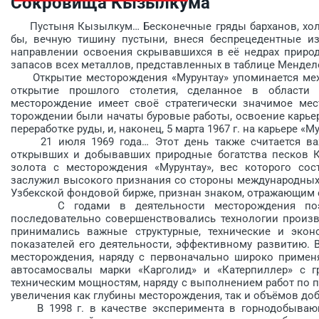
Сокровища Кызылкума
Пустыня Кызылкум… Бесконечные гряды барханов, холмо
бы, вечную тишину пус­тыни, внеся беспрецедентные 
направлении освоения скрывавшихся в её недрах природ
запасов всех металлов, представленных в таблице Мендел
Открытие месторождения «Мурунтау» упоминается меж
открытие прошлого столетия, сделанное в области
месторождение имеет своё стратегически значимое мес
торождении были начаты буровые работы, освоение ­карье
переработке руды, и, наконец, 5 марта 1967 г. на карьере
21 июля 1969 года… Этот день также считается важн
открывших и добывавших природные богатства песков К
золота с месторождения «Мурунтау», вес которого сос
заслужил высокого признания со стороны международных 
Узбекской фондовой бирже, признан знаком, отражающим 
С годами в деятельности месторождения поэта
последовательно совершенствовались технологии произв
принимались важные структурные, технические и эко
показателей его деятельности, эффективному развитию. В
месторождения, наряду с первоначально широко приме
автосамосвалы марки «Карголид» и «Катерпиллер» с г
техническим мощнос­тям, наряду с выполнением работ по 
увеличения как глубины месторождения, так и объёмов до
В 1998 г. в качестве эксперимента в горнодобывающ