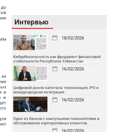
 до
той
ние
Интервью
18/02/2026
ъём
Кибербезопасность как фундамент финансовой
стабильности Республики Узбекистан
16/02/2026
 их
ыми
ных
Цифровой рынок капитала: токенизация, IPO и
е и
международная интеграция
в и
16/02/2026
дет
ого
для
Один из банков с наилучшими показателями в
обслуживании корпоративных клиентов
ают
16/02/2026