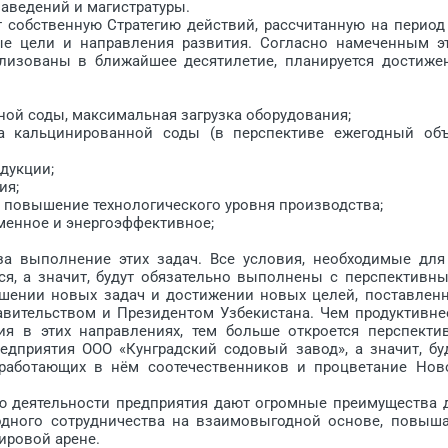
аведений и магистратуры.
обственную Стратегию действий, рассчитанную на период
ые цели и направления развития. Согласно намеченным э
ализованы в ближайшее десятилетие, планируется достиже
й соды, максимальная загрузка оборудования;
альцинированной соды (в перспективе ежегодный об
дукции;
ия;
повышение технологического уровня производства;
енное и энергоэффективное;
выполнение этих задач. Все условия, необходимые для
ся, а значит, будут обязательно выполнены с перспективн
шении новых задач и достижении новых целей, поставлен
авительством и Президентом Узбекистана. Чем продуктивне
ия в этих направлениях, тем больше откроется перспекти
едприятия ООО «Кунградский содовый завод», а значит, бу
работающих в нём соотечественников и процветание Нов
еятельности предприятия дают огромные преимущества 
одного сотрудничества на взаимовыгодной основе, повыш
ировой арене.