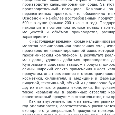
производству кальцинированной соды. За этот
производственный потенциал Компании за 
перспективных проектов, что обеспечило вы
Основной и наиболее востребованный продукт з
600 т в сутки (свыше 200 тыс. т в год). Предпр
находится в постоянном поиске новых партнё
мощностей и объёмов производства, расши
характеристик.
К настоящему времени, кроме кальцинированной
молотая рафинированная поваренная соль, изве
производстве кальцинированной соды, который
газохимическим комплексом. В результате реал
млн долл., удалось добиться производства д
Кунградским содовым заводом продукты широко
самый широкий спектр применения имеет кал
продуктом, она применяется в стеклопроизводст
косметики, силикагеля, в медицине и фармаце
пищевой, текстильной, лёгкой и целлюлозно-бу
других важных отраслях экономики. Выпускаем
также незаменимы в различных отраслях нар
известняковый продукт – в строительстве, при п
Как на внутреннем, так и на внешнем рынках с
год увеличивается, соответственно расширяет
экспорт его универсальной продукции приходи