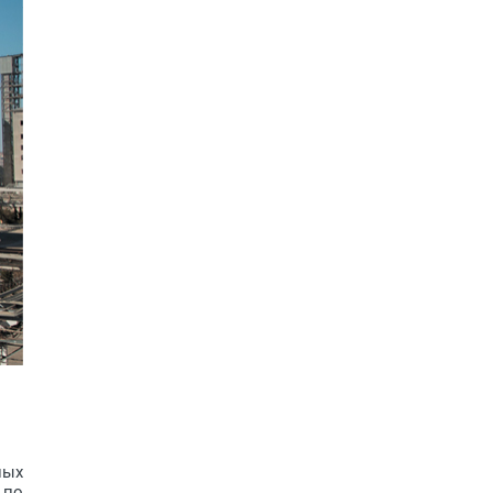
ных
 по