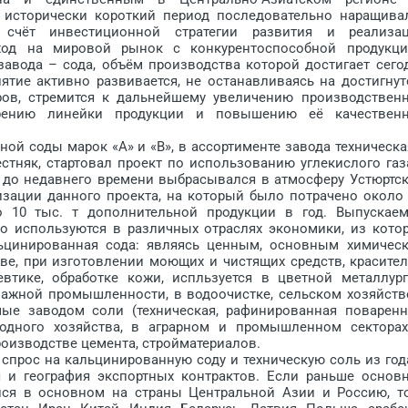
 исторически короткий период последовательно наращива
счёт инвестиционной стратегии развития и реализа
ход на мировой рынок с конкурентоспособной продукци
авода – сода, объём производства которой достигает сего
иятие активно развивается, не останавливаясь на достигнут
ров, стремится к дальнейшему увеличению производствен
рению линейки продукции и повышению её качествен
 соды марок «А» и «В», в ассортименте завода техническа
стняк, стартовал проект по использованию углекислого газ
 до недавнего времени выбрасывался в атмосферу Устюртс
изации данного проекта, на который было потрачено около 
о 10 тыс. т дополнительной продукции в год. Выпускае
 используются в различных отраслях экономики, из кото
ьцинированная сода: являясь ценным, основным химичес
ве, при изготовлении моющих и чистящих средств, красител
втике, обработке кожи, испльзуется в цветной металлург
мажной промышленности, в водоочистке, сельском хозяйств
ые заводом соли (техническая, рафинированная поваренн
одного хозяйства, в аграрном и промышленном секторах
роизводстве цемента, стройматериалов.
прос на кальцинированную соду и техническую соль из год
ся и география экспортных контрактов. Если раньше основ
лся в основном на страны Центральной Азии и Россию, т