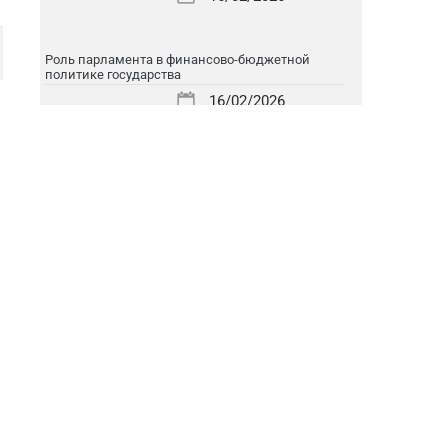
Роль парламента в финансово-бюджетной
политике государства
16/02/2026
Узбекистан на пути к открытому финансовому
рынку
16/02/2026
Финансовая трансформация – основа
экономического развития