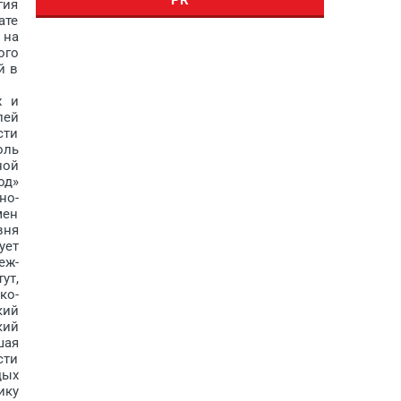
гия
ате
 на
ого
й в
х и
лей
сти
оль
ной
од»
но-
мен
вня
ует
еж­
ут,
ко-
кий
кий
шая
сти
дых
ику