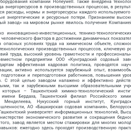
оборудования компании Honeywell. Также внедрена техноло
а энергоресурсов в производственных процессах, в результ
ся расходы, нормы и энергоресурсы каждого используемого
ные энергетические и ресурсные потери. Признанием высок
вый завод» на мировом рынке явилось получение Компание
нновационно-инвестиционных, технико-технологически
ь человеческого фактора в достижении динамичных показате
в опасных условиях труда на химическом объекте, сложно
технологических производственных процессов, ключевую р
овий труда, высокий уровень грамотности и профессиональ
овместном предприятии ООО «Кунградский содовый зав
артам эффективная кадровая политика, проводятся науч
вации, активно используется зарубежный опыт, взаимооб
 подготовки и переподготовки работников, повышения уро
в. С этой целью заводом налажено и эффективно действ
нными, так и зарубежными высшими образовательными учр
которых – Ташкентский химико-технологический инстит
т имени Бердаха, Ташкентский филиал Российского хими
. Менделеева, Нукусский горный институт, Кунградс
ленности, АО «Башкирская содовая компания», Белорусс
 Ташкентский университет информационных технологий, Выс
нистерстве экономического развития и сокращения бедно
 того, завод является местом стажировки для многих моло
навыков: ежегодно здесь проходят производственную практ