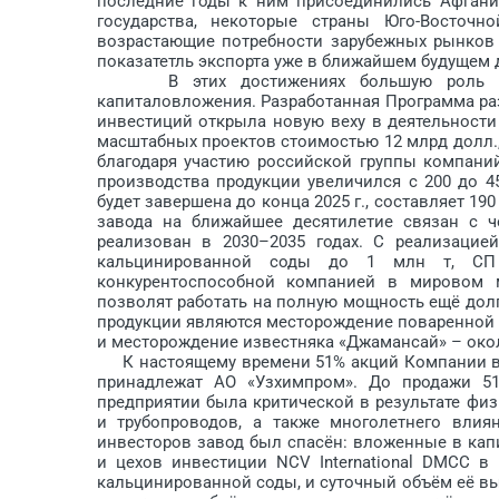
последние годы к ним присоединились Афганист
государства, некоторые страны Юго-Восточн
возрастающие потребности зарубежных рынков 
показатетль экспорта уже в ближайшем будущем д
В этих достижениях большую роль играю
капиталовложения. Разработанная Программа ра
инвестиций открыла новую веху в деятельности
масштабных проектов стоимостью 12 млрд долл., 
благодаря участию российской группы компани
производства продукции увеличился с 200 до 45
будет завершена до конца 2025 г., составляет 1
завода на ближайшее десятилетие связан с ч
реализован в 2030–2035 годах. С реализацией
кальцинированной соды до 1 млн т, СП 
конкурентоспособной компанией в мировом 
позволят работать на полную мощность ещё дол
продукции являются месторождение поваренной 
и месторождение известняка «Джамансай» – окол
К настоящему времени 51% акций Компании вла
принадлежат АО «Узхимпром». До продажи 51
предприятии была критической в результате физ
и трубопроводов, а также многолетнего влия
инвесторов завод был спасён: вложенные в кап
и цехов инвестиции NCV International DMCC в
кальцинированной соды, и суточный объём её выр