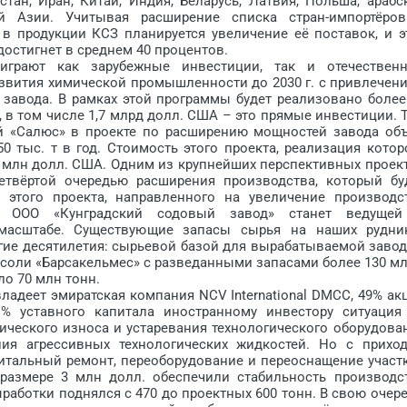
ан, Иран, Китай, Индия, Беларусь, Латвия, Польша, арабс
ой Азии. Учитывая расширение списка стран-импортёро
в продукции КСЗ планируется увеличение её поставок, и э
остигнет в среднем 40 процентов.
т как зарубежные инвестиции, так и отечествен
звития химической промышленности до 2030 г. с привлечен
 завода. В рамках этой программы будет реализовано более
в том числе 1,7 млрд долл. США – это прямые инвестиции. Т
й «Салюс» в проекте по расширению мощностей завода об
0 тыс. т в год. Стоимость этого проекта, реализация котор
90 млн долл. США. Одним из круп­нейших перспективных проек
етвёртой очередью расширения производства, который бу
 этого проекта, направленного на увеличение производс
ООО «Кунградский содовый завод» станет ведуще
масштабе. Существующие запасы сырья на наших рудни
гие десятилетия: сырьевой базой для вырабатываемой заво
соли «Барсакельмес» с разведанными запасами более 130 мл
о 70 млн тонн.
деет эмиратская компания NCV International DMCC, 49% ак
% уставного капитала иностранному инвестору ситуация
ического износа и устаревания технологического оборудова
ния агрессивных технологических жидкостей. Но с прихо
итальный ремонт, переоборудование и переоснащение участ
 размере 3 млн долл. обеспечили стабильность производс
аботки поднялся с 470 до проектных 600 тонн. В свою очере