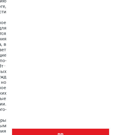
нию
ге,
сти
ное
для
тся
ния
, в
ает
щие
по­
т ·
ных
ужд
 но
ное
ких
ные
ии.
го-
еры
ным
ния
PR