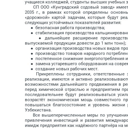
учащиеся колледжей, студенты высших учебных з
СП ООО «Кунградский содовый завод» имеет с
2035 г., в рамках которой определены основн
«дорожной» картой задачам, которые будут ре
следующих устойчивых показателей развития:
● безопасная работа производства;
● стабилизация производства кальцинированно
● дальнейшее расширение производства к
выпускаемой продукции довести до 1 млн тонн);
● организация производства новых видов про
● производство товаров народного потреблен
● постепенное снижение энергопотребления и 
● замена устаревшего оборудования на соврем
● создание новых рабочих мест.
Прикреплены сотрудники, ответственные за 
реализации, имеются и активно реализовывают
возможностями дальнейшего продвижения в ре
перед химической от­раслью и предприятием пр
последовательнее будут реализовываться усил
возрастёт экономическая мощь совместного пр
повышаться благосостояние и уровень жизни 
Узбекистана.
Все вышеперечисленные меры по улучшению д
привлечения инвестиций и развития междунар
имидж предприятия как надёжного партнёра на м