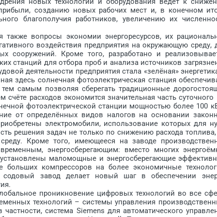
едрения новых технологий и оборудования ведёт к сниже
прибыли, созданию новых рабочих мест и, в конечном ито
ного благополучия работников, увеличению их численно
также вопросы экономии энергоресурсов, их рациональ
гативного воздействия предприятия на окружающую среду, 
ых сооружений. Кроме того, разработано и реализовывае
ких станций для отбора проб и анализа источников загрязне
овой дея­тельности предприятия стала «зелёная» энергетика
ная здесь солнечная фотоэлектрическая станция обеспечив
и, тем самым позволяя сберегать традиционные дорогостоя
м счёте расходов экономится значительная часть суточного 
лнечной фотоэлектрической станции мощностью более 100 кВ
ние от определённых видов налогов на основании закон
 приобретены электромобили, использование которых для н
сть решения задач не только по снижению расхода топлива,
реду. Кроме того, имеющееся на заводе производствен
овременным, энергосберегающим: вместо многих энергоём
., установлены маломощные и энергосберегающие эффектив
не больших компрессоров на более экономичные технолог
 содовый завод делает новый шаг в обеспечении энер
ия.
обальное проникновение цифровых технологий во все сф
ременных технологий – системы управления производствен
в частности, система Siemens для автоматического управле