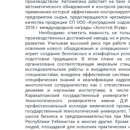
производством. Автоматика работает на базе 
автоматического обнаружения и контроля расход
применения которой эффективнее контролируют
предприятии сырья, предот­вращаются чрезмер
качества продукции СП ООО «Кунградский содо
2018 г. международной награды «Золотой Ягуар».
Необходимо отметить важность не только и
производственных достижений завода, но и рол
развития. Учитывая высокий риск при работе 
освоения нового оборудования и операционно-
играет создание безопасных и комфортных усл
подготовки трудящихся. В этом плане на с
организована соответствующая мировым станд
исследовательские работы и внедряются инно
специалистами, внедрена эффективная система
специфических знаний и квалификации кадро
многолетнее сотрудничество как с отечестве
дениями и научными институтами, в числе 
Каракалпакский государственный университе
технологического университета име­ни Д.И
профессиональный колледж химической промыш
государственный технологический университет,
школа бизнеса и предпринимательства при Ми
Республики Узбекистан и многие другие. Кроме
людей, площадкой для освоения практических 