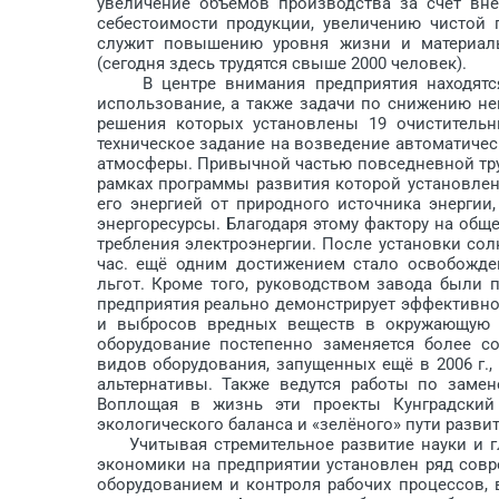
увеличение объёмов производства за счёт вн
себестоимости продукции, увеличению чистой 
служит повышению уровня жизни и материаль
(сегодня здесь трудятся свыше 2000 человек).
В центре внимания предприятия находятся 
использование, а также задачи по снижению не
решения которых установлены 19 очистительн
техническое задание на возведение автоматичес
атмосферы. Привычной частью повседневной труд
рамках программы развития которой установлен
его энергией от природного источника энерги
энергоресурсы. Благодаря этому фактору на обще
требления электроэнергии. После установки со
час. ещё одним достижением стало освобожде
льгот. Кроме того, руководством завода были
пред­приятия реально демонстрирует эффективно
и выбросов вредных веществ в окружающую с
оборудование постепенно заменяется более с
видов оборудования, запущенных ещё в 2006 г
альтернативы. Также ведутся работы по заме
Воплощая в жизнь эти проекты Кунградский
экологического баланса и «зелёного» пути развит
Учитывая стремительное развитие науки и гл
экономики на предприятии установлен ряд сов
оборудованием и контроля рабочих процессов, 