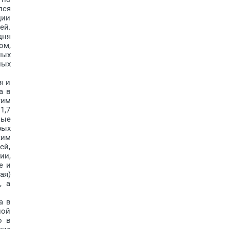
лся
ции
ей.
дня
ом,
ных
ных
я и
а в
ким
1,7
мые
рых
ким
ей,
ии,
е и
ая)
, а
а в
ной
о в