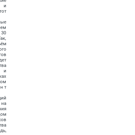
кие
в и
тот
ные
ием
 30
ак,
ъём
ого
тов
дет
тва
й и
ках
дом
н т
ций
 на
ния
дом
ков
тва
дь,