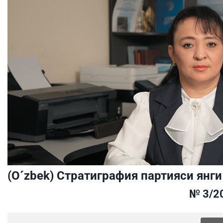
(O´zbek) Стратиграфия партияси янг
№ 3/2