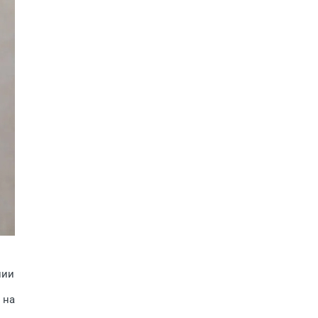
пии
 на