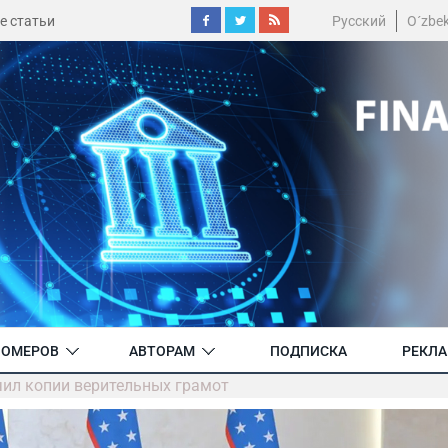
е статьи
Русский
O´zbe
НОМЕРОВ
АВТОРАМ
ПОДПИСКА
РЕКЛ
чил копии верительных грамот