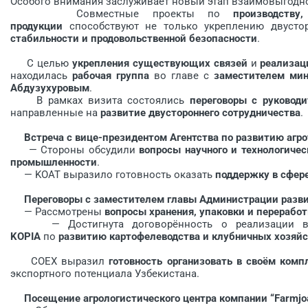
Особого внимания заслуживает новый этап взаимовыгодно
Совместные проекты по
производству
продукции
способствуют не только укреплению двусто
стабильности и продовольственной безопасности
.
С целью
укрепления существующих связей
и
реализац
находилась
рабочая группа
во главе с
заместителем мин
Абдузухуровым
.
В рамках визита состоялись
переговоры с руковод
направленные на
развитие двустороннего сотрудничества
.
Встреча с вице-президентом Агентства по развитию агрот
— Стороны обсудили
вопросы научного и технологиче
промышленности
.
— KOAT выразило готовность оказать
поддержку в сфере
Переговоры с заместителем главы Администрации развити
— Рассмотрены
вопросы хранения, упаковки и перерабо
— Достигнута договорённость о реализации в
KOPIA
по
развитию картофелеводства и клубничных хозяйс
COEX выразил
готовность организовать в своём комп
экспортного потенциала Узбекистана.
Посещение агрологистического центра компании “Farmjoa 