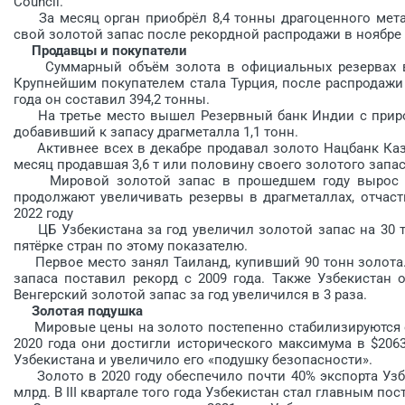
Council.
За месяц орган приобрёл 8,4 тонны драгоценного мет
свой золотой запас после рекордной распродажи в ноябре 
Продавцы и покупатели
Суммарный объём золота в официальных резервах в
Крупнейшим покупателем стала Турция, после распродажи 
года он составил 394,2 тонны.
На третье место вышел Резервный банк Индии с приро
добавивший к запасу драгметалла 1,1 тонн.
Активнее всех в декабре продавал золото Нацбанк Каз
месяц продавшая 3,6 т или половину своего золотого запаса
Мировой золотой запас в прошедшем году вырос н
продолжают увеличивать резервы в драгметаллах, отчаст
2022 году
ЦБ Узбекистана за год увеличил золотой запас на 30 
пятёрке стран по этому показателю.
Первое место занял Таиланд, купивший 90 тонн золота.
запаса поставил рекорд с 2009 года. Также Узбекистан о
Венгерский золотой запас за год увеличился в 3 раза.
Золотая подушка
Мировые цены на золото постепенно стабилизируются о
2020 года они достигли исторического максимума в $206
Узбекистана и увеличило его «подушку безопасности».
Золото в 2020 году обеспечило почти 40% экспорта Узбе
млрд. В III квартале того года Узбекистан стал главным по