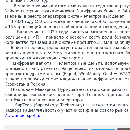
планами на 2022 год.
В числе значимых итогов минувшего года глава регу
Сейчас в стране функционируют 3 цифровых банка и 34 
внесены в реестр операторов систем электронных денег.
В 2021 году 53% оформленных депозитов, 40% полученн
и 15% транзакций по валютной конвертации произведены 
Внедрение в 2020 году системы мгновенных плат
юрлицами и ИП — привело к резкому росту доли безналич
количество транзакций в системе достигло 3,3 млн на общу
В числе прочего, глава регулятора анонсировал разраб
вестись поэтапно с учётом мирового опыта открытого б
привлекут международных экспертов.
Цифровая валюта — электронные деньги, используем
платежного инструмента. Чаще всего их стоимость при
привязка к драгметаллам (E-gold, WebMoney Gold — WMG
планах по запуску своих национальных цифровых валют 
Казахстан и Россия.
По словам Мамаризо Нурмуратова, стартовали работы 
хранилища банковских данных при Главном центре и
платёжные организации и операторы.
SupTech (Supervisory Technology) — технология, и
надзора за деятельностью участников финансового рынка.
Источник: spot.uz