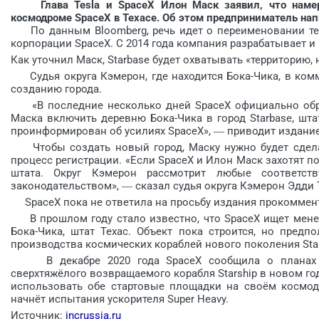
Глава Tesla и SpaceX Илон Маск заявил, что намерен
космодроме SpaceX в Техасе. Об этом предприниматель напи
По данным Bloomberg, речь идет о переименовании теха
корпорации SpaceX. С 2014 года компания разрабатывает и
Как уточнил Маск, Starbase будет охватывать «территорию,
Судья округа Кэмерон, где находится Бока-Чика, в комм
созданию города.
«В последние несколько дней SpaceX официально обрат
Маска включить деревню Бока-Чика в город Starbase, шта
проинформирован об усилиях SpaceX», ― приводит издание 
Чтобы создать новый город, Маску нужно будет сделат
процесс регистрации. «Если SpaceX и Илон Маск захотят п
штата. Округ Кэмерон рассмотрит любые соответс
законодательством», ― сказал судья округа Кэмерон Эдди
SpaceX пока не ответила на просьбу издания прокоммен
В прошлом году стало известно, что SpaceX ищет менед
Бока-Чика, штат Техас. Объект пока строится, но предп
производства космических кораблей нового поколения Star
В декабре 2020 года SpaceX сообщила о планах зн
сверхтяжёлого возвращаемого корабля Starship в новом год
использовать обе стартовые площадки на своём космодр
начнёт испытания ускорителя Super Heavy.
Источник:
incrussia.ru