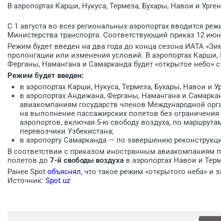
В аэропортах Карши, Нукуса, Термеза, Бухары, Навои и Урге
С 1 августа во всех региональных аэропортах вводится реж
Министерства транспорта. Соответствующий приказ 12 июн
Режим будет введен на два года до конца сезона ИАТА «З
пролонгации или изменения условий. В аэропортах Карши, Н
Ферганы, Намангана и Самарканда будет «открытое небо» с
Режим будет введен:
в аэропортах Карши, Нукуса, Термеза, Бухары, Навои и У
в аэропортах Андижана, Ферганы, Намангана и Самарк
авиакомпаниям государств членов Международной орг
на выполнение пассажирских полетов без ограничения 
аэропортов, включая 5-ю свободу воздуха, по маршрута
перевозчики Узбекистана;
в аэропорту Самарканда — по завершению реконструкц
В соответствии с приказом иностранным авиакомпаниям п
полетов до
7-й свободы воздуха
в аэропортах Навои и Терм
Ранее Spot
объяснял
, что такое режим «открытого неба» и 
Источник:
Spot.uz