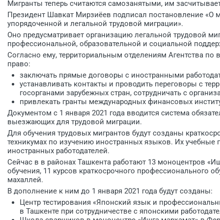
Мигранты теперь считаются самозанятыми, им засчитываетс
Президент Шавкат Мирзиёев подписал постановление «О м
упорядоченной и легальной трудовой миграции».
Оно предусматривает организацию легальной трудовой ми
профессиональной, образовательной и социальной поддер
Согласно ему, территориальным отделениям Агентства по 
право:
заключать прямые договоры с иностранными работодате
устанавливать контакты и проводить переговоры с те
госорганами зарубежных стран, сотрудничать с организ
привлекать гранты международных финансовых институ
Документом с 1 января 2021 года вводится система обязат
выезжающих для трудовой миграции.
Для обучения трудовых мигрантов будут созданы краткосро
техникумах по изучению иностранных языков. Их учебные 
иностранных работодателей.
Сейчас в в районах Ташкента работают 13 моноцентров «И
обучения, 11 курсов краткосрочного профессионального о
махаллей.
В дополнение к ним до 1 января 2021 года будут созданы:
Центр тестирования «Японский язык и профессиональн
в Ташкенте при сотрудничестве с японскими работодат
Школа сварщиков в моноцентре «Ишга марҳамат» в Фе