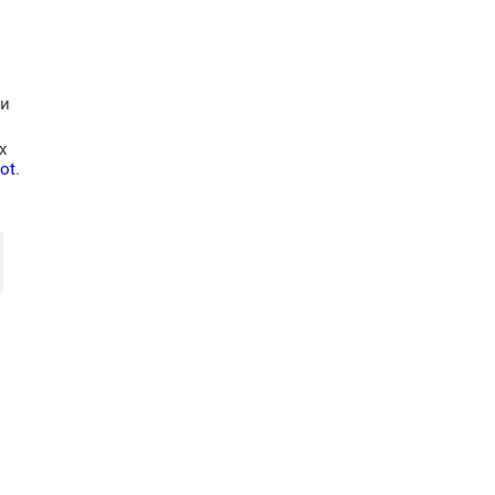
ми
х
ot
.