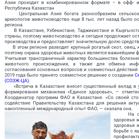
Азии проходит в комбинированном формате – в офф- и о
Республика Казахстан
Центральная Азия богата разнообразием сельскохоз
археологов животноводство еще 8 тыс. лет назад было о
региона.
В Казахстане, Узбекистане, Таджикистане и Кыргызст
страны, поэтому животноводство и сегодня продолжает о
производства и предоставляет значительную долю средст
В этом регионе разводят крупный рогатый скот, овец, к
поэтому охрана здоровья животных является важнейшим ф
Учитывая трансграничный характер большинства болезн
животного происхождения, а также для обмена инф
согласования основных вопросов и совместных действий в
2019 года было принято совместное решение о создании
С
(СОЗЖ-ЦА).
«Встреча в Казахстане внесет существенный вклад в ук
формирования механизма «Единое здоровье», — отметил
Координатор программ ФАО в Казахстане. «Со своей ст
содействие Правительству Казахстана для решения акту
накопленный международный опыт ФАО, — сказала она.
На совме
здоровья ж
здоровья 
борьбе с я
профилак