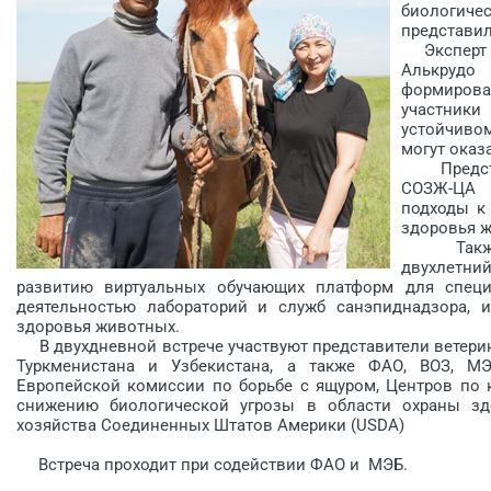
биологиче
представил
Эксперт Ф
Алькрудо
формиров
участник
устойчиво
могут оказ
Представи
СОЗЖ-ЦА 
подходы к
здоровья ж
Также в 
двухлетний
развитию виртуальных обучающих платформ для специ
деятельностью лабораторий и служб санэпиднадзора, 
здоровья животных.
В двухдневной встрече участвуют представители ветерин
Туркменистана и Узбекистана, а также ФАО, ВОЗ, МЭБ
Европейской комиссии по борьбе с ящуром, Центров по 
снижению биологической угрозы в области охраны зд
хозяйства Соединенных Штатов Америки (USDA)
Встреча проходит при содействии ФАО и МЭБ.