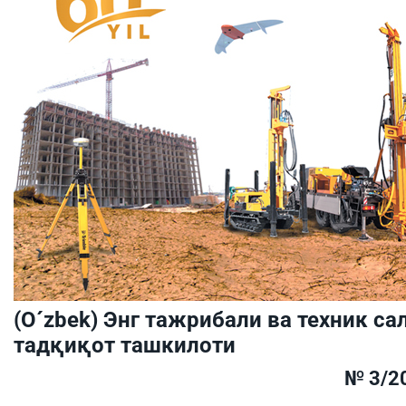
(O´zbek) Энг тажрибали ва техник са
тадқиқот ташкилоти
№ 3/2