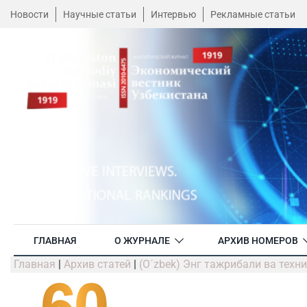
Новости
Научные статьи
Интервью
Рекламные статьи
ГЛАВНАЯ
О ЖУРНАЛЕ
АРХИВ НОМЕРОВ
Главная
|
Архив статей
|
(O´zbek) Энг тажрибали ва техн