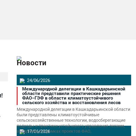
Новости
24/06/2026
Международной делегации в Кашкадарьинской
области представили практические решения
!
ФАО–ГЭФ в области климатоустойчивого
сельского хозяйства и восстановления лесов
Международной делегации в Кашкадарьинской области
были представлены климатоустойчивые
ь
сельскохозяйственные технологии, водосберегающие
подходы и практики устойчивого управления лесами,
внедряемые в рамках проектов ФАО,
17/06/2026