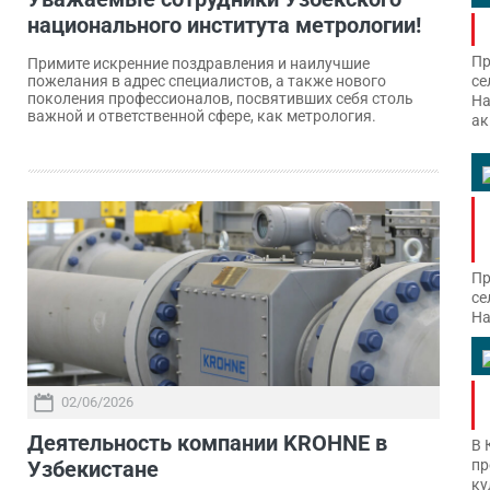
национального института метрологии!
Пр
Примите искренние поздравления и наилучшие
се
пожелания в адрес специалистов, а также нового
поколения профессионалов, посвятивших себя столь
На
важной и ответственной сфере, как метрология.
ак
Пр
се
На
02/06/2026
Деятельность компании KROHNE в
В 
Узбекистане
пр
ку