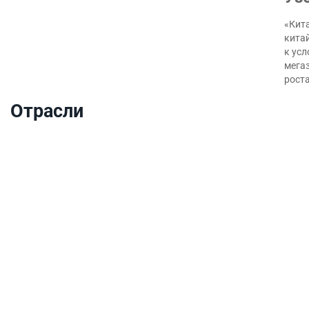
«Кита
кита
к ус
мегаз
роста
Отрасли