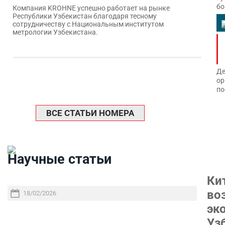
бо
Компания KROHNE успешно работает на рынке
Республики Узбекистан благодаря тесному
сотрудничеству с Национальным институтом
метрологии Узбекистана.
Де
ор
по
ВСЕ СТАТЬИ НОМЕРА
Научные статьи
Ки
во
18/02/2026
эк
Уз