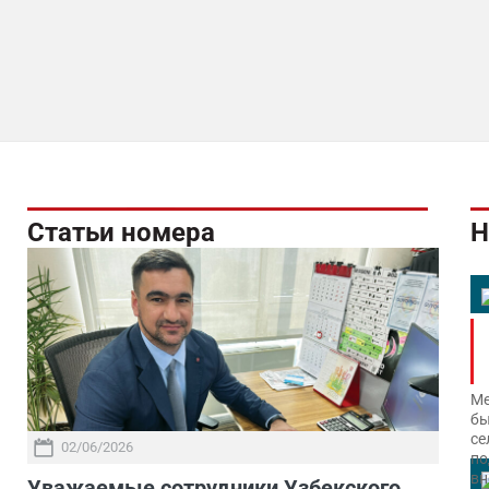
Статьи номера
Н
Ме
бы
се
02/06/2026
по
вн
Уважаемые сотрудники Узбекского