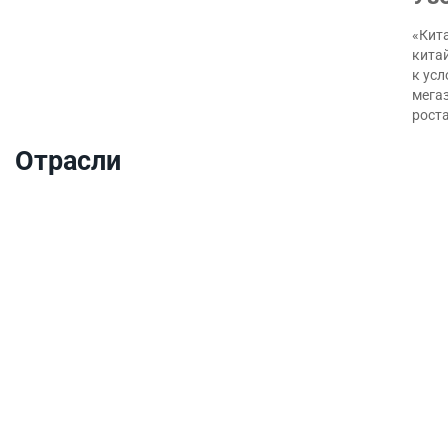
«Кита
кита
к ус
мегаз
роста
Отрасли