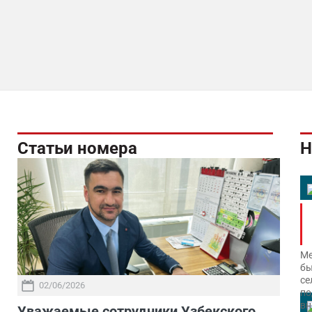
Статьи номера
Н
Ме
бы
се
02/06/2026
по
вн
Уважаемые сотрудники Узбекского