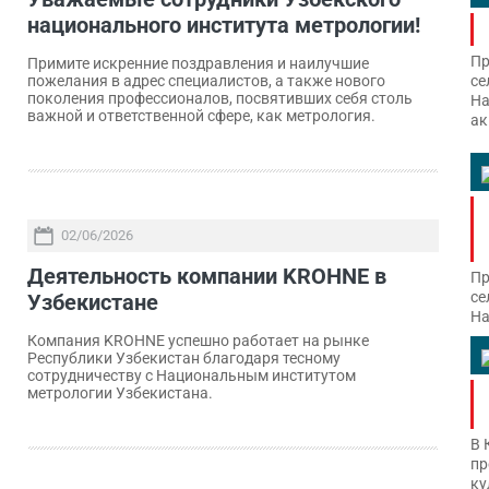
национального института метрологии!
Пр
Примите искренние поздравления и наилучшие
се
пожелания в адрес специалистов, а также нового
поколения профессионалов, посвятивших себя столь
На
важной и ответственной сфере, как метрология.
ак
02/06/2026
Деятельность компании KROHNE в
Пр
се
Узбекистане
На
Компания KROHNE успешно работает на рынке
Республики Узбекистан благодаря тесному
сотрудничеству с Национальным институтом
метрологии Узбекистана.
В 
пр
ку