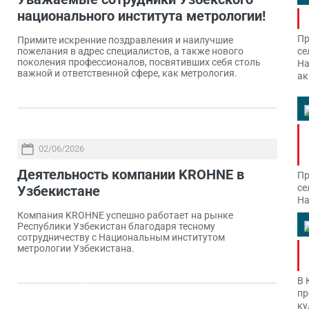
национального института метрологии!
Пр
Примите искренние поздравления и наилучшие
се
пожелания в адрес специалистов, а также нового
поколения профессионалов, посвятивших себя столь
На
важной и ответственной сфере, как метрология.
ак
02/06/2026
Деятельность компании KROHNE в
Пр
се
Узбекистане
На
Компания KROHNE успешно работает на рынке
Республики Узбекистан благодаря тесному
сотрудничеству с Национальным институтом
метрологии Узбекистана.
В 
пр
ку