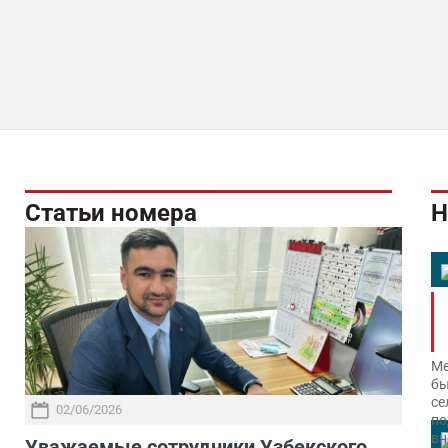
Статьи номера
Н
Ме
бы
се
02/06/2026
по
вн
Уважаемые сотрудники Узбекского