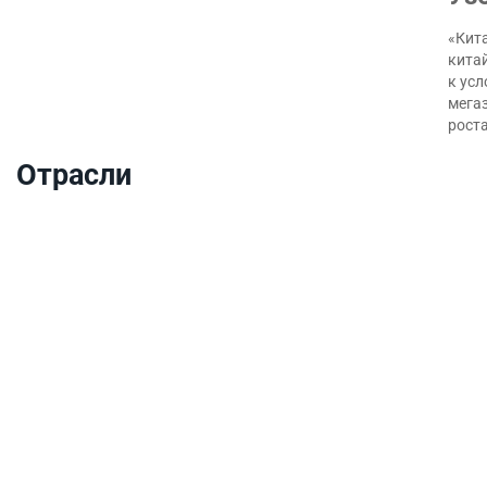
«Кита
кита
к ус
мегаз
роста
Отрасли