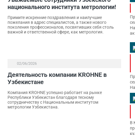
национального института метрологии!
Пр
Примите искренние поздравления и наилучшие
се
пожелания в адрес специалистов, а также нового
поколения профессионалов, посвятивших себя столь
На
важной и ответственной сфере, как метрология.
ак
02/06/2026
Деятельность компании KROHNE в
Пр
Узбекистане
се
На
Компания KROHNE успешно работает на рынке
Республики Узбекистан благодаря тесному
сотрудничеству с Национальным институтом
метрологии Узбекистана.
В 
пр
ку