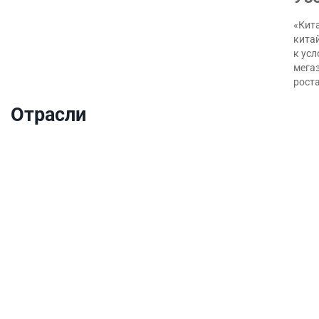
«Кита
кита
к ус
мегаз
роста
Отрасли