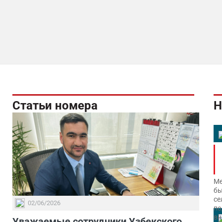
Статьи номера
Н
Ме
бы
се
02/06/2026
по
вн
Уважаемые сотрудники Узбекского