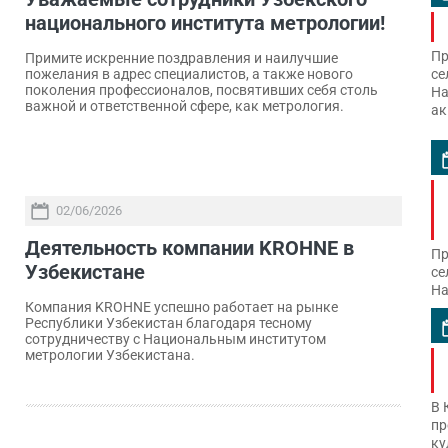
национального института метрологии!
Пр
Примите искренние поздравления и наилучшие
се
пожелания в адрес специалистов, а также нового
поколения профессионалов, посвятивших себя столь
На
важной и ответственной сфере, как метрология.
ак
02/06/2026
Деятельность компании KROHNE в
Пр
Узбекистане
се
На
Компания KROHNE успешно работает на рынке
Республики Узбекистан благодаря тесному
сотрудничеству с Национальным институтом
метрологии Узбекистана.
В 
пр
ку