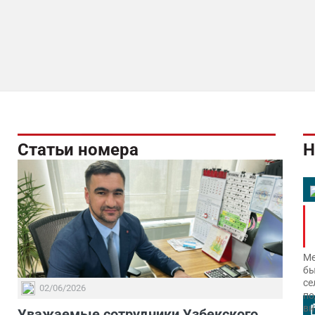
Статьи номера
Н
Ме
бы
се
02/06/2026
по
вн
Уважаемые сотрудники Узбекского