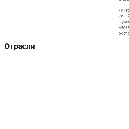
«Кита
кита
к ус
мегаз
роста
Отрасли