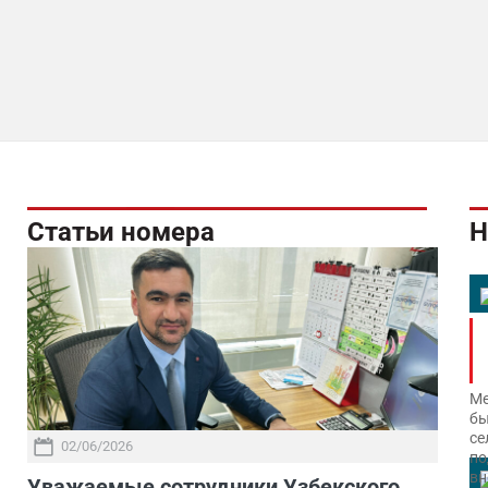
Статьи номера
Н
Ме
бы
се
02/06/2026
по
вн
Уважаемые сотрудники Узбекского