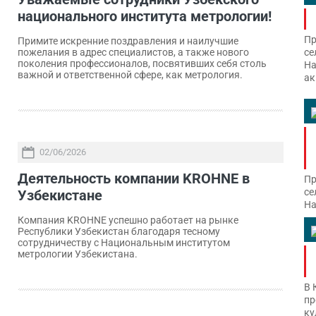
национального института метрологии!
Пр
Примите искренние поздравления и наилучшие
се
пожелания в адрес специалистов, а также нового
поколения профессионалов, посвятивших себя столь
На
важной и ответственной сфере, как метрология.
ак
02/06/2026
Деятельность компании KROHNE в
Пр
се
Узбекистане
На
Компания KROHNE успешно работает на рынке
Республики Узбекистан благодаря тесному
сотрудничеству с Национальным институтом
метрологии Узбекистана.
В 
пр
ку