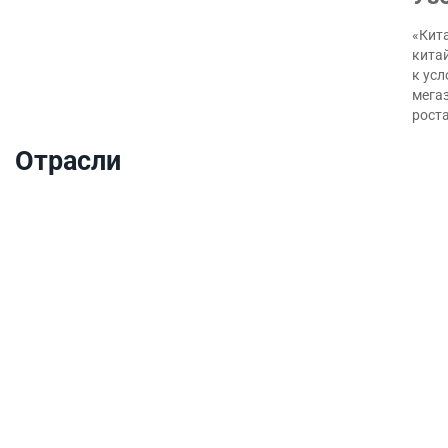
«Кита
кита
к ус
мегаз
роста
Отрасли